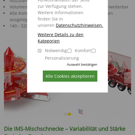
Nutzbares Mischvolumen 28,5 m³ - 45,0 m³
zur Verfügung stehen.
Volumen durch 180 mm und 360 mm Aufsätze erweiterbar
Weitere Informationen
Alle Komponenten sind auf das maximale Volumen
finden Sie in
ausgelegt
unseren
Datenschutzhinweisen.
140 - 320 Kühe je Behälterfüllung
Weitere Details zu den
Kategorien
Notwendig
Komfort
Personalisierung
Auswahl bestätigen
Alle Cookies akzeptieren
Previous
Next
Die IMS-Mischschnecke – Variabilität und Stärke