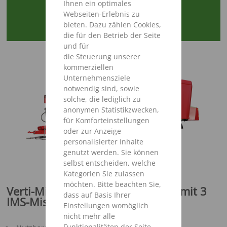
Ihnen ein optimales
Webseiten-Erlebnis zu
bieten. Dazu zählen Cookies,
VIDEO ANSEHEN
die für den Betrieb der Seite
und für
die Steuerung unserer
kommerziellen
Unternehmensziele
notwendig sind, sowie
solche, die lediglich zu
anonymen Statistikzwecken,
für Komforteinstellungen
oder zur Anzeige
personalisierter Inhalte
genutzt werden. Sie können
selbst entscheiden, welche
Kategorien Sie zulassen
möchten. Bitte beachten Sie,
Verti-Mix Triple - Besser mischen mit 3
dass auf Basis Ihrer
IMS-Mischschnecken
Einstellungen womöglich
nicht mehr alle
Funktionalitäten der Seite