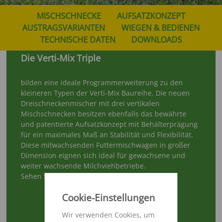
MISCHSCHNECKE
AUFSATZKONZEPT
AUSTRAGSVARIANTEN
WIEGEN & BEDIENEN
TECHNISCHE DATEN
DOWNLOADS
Die Verti-Mix Triple
bilden eine ideale Programmerweiterung zu den
kleineren Typen der Verti-Mix Baureihe. Die neuen
Dreischneckenmischer mit drei vertikalen
Mischschnecken besitzen ebenfalls das bewährte
und patentierte Aufsatzkonzept mit Behälterprägung
für ein maximales Maß an Stabilität und Flexibilität.
Diese mitwachsenden Futtermischwagen in großer
Dimension eignen sich ideal für gewachsene und
weiter wachsende Milchviehbetriebe.
Sehen Sie hier den Verti-mix Triple im Einsatz!
Cookie-Einstellungen
Wir verwenden Cookies, um