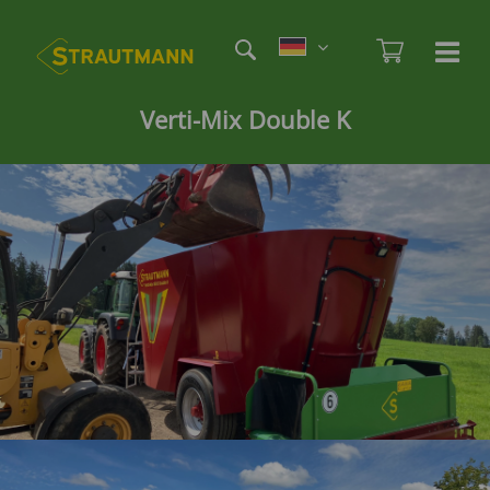
Direkt
Etag
zum
Admi
Ha
Haupt
Inhalt
öf
/
Verti-Mix Double K
sc