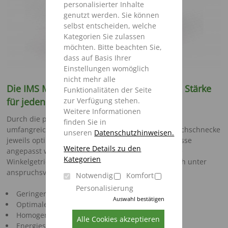
personalisierter Inhalte
genutzt werden. Sie können
selbst entscheiden, welche
Kategorien Sie zulassen
möchten. Bitte beachten Sie,
dass auf Basis Ihrer
Einstellungen womöglich
nicht mehr alle
Die IMS Mischschnecke – Variabilität und Stärke
Funktionalitäten der Seite
für jeden Zweck
zur Verfügung stehen.
Weitere Informationen
Durch die patentierte Messerverstellung und eine
finden Sie in
umfangreiche Zusatzausstattung kann die IMS-Mischschnecke
unseren
Datenschutzhinweisen.
jeweils optimal auf Ihre speziellen Einsatzverhältnisse
Weitere Details zu den
angepasst werden. Das robuste und wartungsarme
Kategorien
Winkelgetriebe sorgt für eine lange Haltbarkeit auch unter
anspruchsvollen Bedingungen.
Notwendig
Komfort
Personalisierung
Geringerer Leistungsbedarf
Auswahl bestätigen
Optimale Futterstruktur
Homogene Vermischung
Alle Cookies akzeptieren
Energiesparende, kurze Mischzeiten