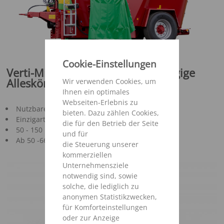
Cookie-Einstellungen
Verti-Mix Double K - Der leichtzügige
Alleskönner
Wir verwenden Cookies, um
Ihnen ein optimales
Webseiten-Erlebnis zu
Nutzbares Mischvolumen 13 - 21 m³
bieten. Dazu zählen Cookies,
Einzigartige Behälterform für niedrige Bauweise
die für den Betrieb der Seite
50 - 150 Kühe je Behälterfüllung
und für
Ab 50 -66 PS Leistungsbedarf (37 - 49 kW)
die Steuerung unserer
kommerziellen
Unternehmensziele
notwendig sind, sowie
solche, die lediglich zu
anonymen Statistikzwecken,
für Komforteinstellungen
oder zur Anzeige