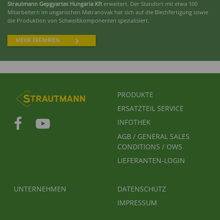
Strautmann Gepgyartas Hungaria Kft
erweitert. Der Standort mit etwa 100
Mitarbeitern im ungarischen Matranovak hat sich auf die Blechfertigung sowie
die Produktion von Schweißkomponenten spezialisiert.
MEHR ERFAHREN
FUSSBEREICHSMENÜ
PRODUKTE
ERSATZTEIL SERVICE
INFOTHEK
AGB / GENERAL SALES
CONDITIONS / OWS
LIEFERANTEN-LOGIN
FUSSBEREICH 2
FUSSBEREICH 3
UNTERNEHMEN
DATENSCHUTZ
IMPRESSUM