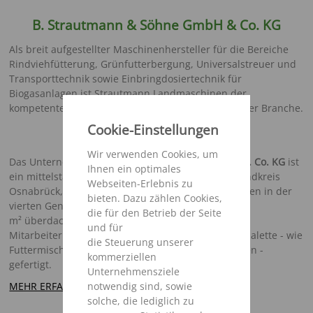
B. Strautmann & Söhne GmbH & Co. KG
Als breit aufgestellter Maschinenhersteller für die Bereiche
Rindviehfütterung, Grünfutterbergung, Universalstreuer und
Transporttechnik sowie Einbringdosiertechnik für
Biogasanlagen ist Strautmann Landmaschinen der
kompetente Partner für nahezu jeden Kunden dieser Branche.
Cookie-Einstellungen
Wir verwenden Cookies, um
Das Unternehmen
B. Strautmann & Söhne GmbH u. Co. KG
ist
Ihnen ein optimales
ein mittelständisches Familienunternehmen im Landkreis
Webseiten-Erlebnis zu
Osnabrück, das nun nach über 90-jährigem Bestehen in der
bieten. Dazu zählen Cookies,
vierten Generation geführt wird. Auf über 53.000
die für den Betrieb der Seite
m² überdachte Produktionsfläche wird mit ca. 395
und für
Mitarbeitern der Großteil der Strautmann Produktpalette - wie
die Steuerung unserer
Futtermischwagen, Universalstreuer und Ladewagen -
kommerziellen
gefertigt.
Unternehmensziele
notwendig sind, sowie
MEHR ERFAHREN
solche, die lediglich zu