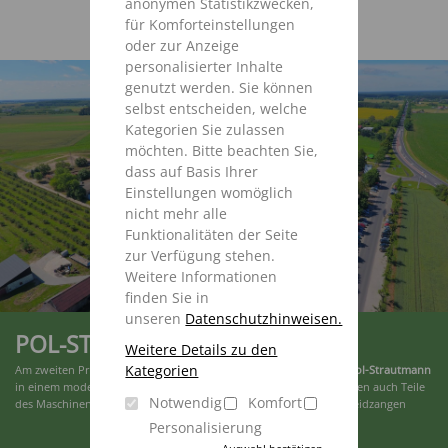
anonymen Statistikzwecken,
für Komforteinstellungen
oder zur Anzeige
personalisierter Inhalte
genutzt werden. Sie können
selbst entscheiden, welche
Kategorien Sie zulassen
möchten. Bitte beachten Sie,
dass auf Basis Ihrer
Einstellungen womöglich
nicht mehr alle
Funktionalitäten der Seite
zur Verfügung stehen.
Weitere Informationen
finden Sie in
unseren
Datenschutzhinweisen.
POL-STRAUTMANN
Weitere Details zu den
Kategorien
Am zweiten Produktionsstandort in Lwówek (Polen) produziert
Pol-Strautmann
in einem modernen Werk neben einzelnen Maschinenkomponenten auch Teile
Notwendig
Komfort
des Maschinenprogramms, wie Kipper, Greifschaufeln oder Schneidzangen
Personalisierung