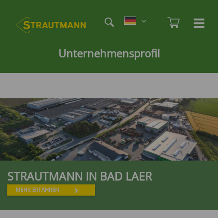
Direkt
Etag
zum
Admi
Ha
Haupt
Inhalt
öf
/
Unternehmensprofil
sc
STRAUTMANN IN BAD LAER
MEHR ERFAHREN