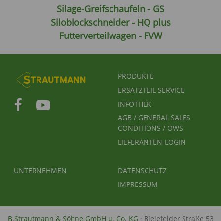
Silage-Greifschaufeln - GS
Siloblockschneider - HQ plus
Futterverteilwagen - FVW
FUSSBEREICHSMENÜ
PRODUKTE
ERSATZTEIL SERVICE
INFOTHEK
AGB / GENERAL SALES
CONDITIONS / OWS
LIEFERANTEN-LOGIN
FUSSBEREICH 2
FUSSBEREICH 3
UNTERNEHMEN
DATENSCHUTZ
IMPRESSUM
B.Strautmann & Söhne GmbH u. Co. KG
· Bielefelder Straße 53