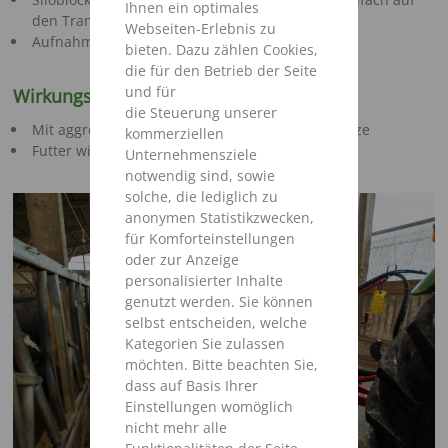
Ihnen ein optimales
den Transportboden gekippt
Webseiten-Erlebnis zu
Aufnahme von Schüttgütern ebenfalls möglich
bieten. Dazu zählen Cookies,
die für den Betrieb der Seite
und für
Wirkungsvolle Dosierwalze
die Steuerung unserer
Mit aggressiven Reißzinken bestückte Dosierwalze
kommerziellen
Futter wird sauber vom Block abgefräst
Unternehmensziele
notwendig sind, sowie
solche, die lediglich zu
anonymen Statistikzwecken,
für Komforteinstellungen
oder zur Anzeige
personalisierter Inhalte
genutzt werden. Sie können
selbst entscheiden, welche
Kategorien Sie zulassen
möchten. Bitte beachten Sie,
dass auf Basis Ihrer
Einstellungen womöglich
nicht mehr alle