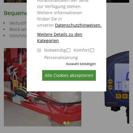
Funktionalitäten der Seite
zur Verfügung stehen.
Bequeme Futtervorlage
Weitere Informationen
finden Sie in
Verlustfreier Transport in den Stall
unseren
Datenschutzhinweisen.
Block wird im BVW aufgelöst
Weitere Details zu den
Gleichmäßige Vorlage über das Querförderband
Kategorien
Notwendig
Komfort
Personalisierung
Auswahl bestätigen
Alle Cookies akzeptieren
Previous
Next