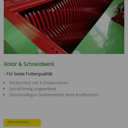
Rotor & Schneidwerk
- Für beste Futterqualität
Förderrotor mit 8 Zinkenreihen
Spiralförmig angeordnet
Gleichmäßiges Drehmoment ohne Kraftspitzen
MEHR ERFAHREN