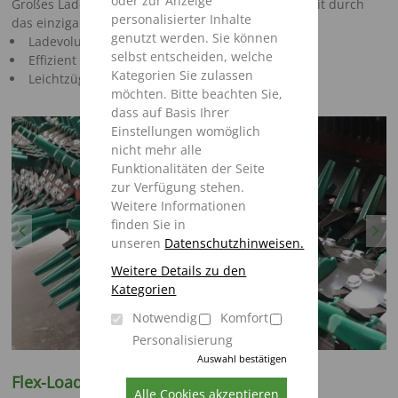
oder zur Anzeige
Großes Ladevolumen und besondere Leichtzügigkeit durch
personalisierter Inhalte
das einzigartige Continuous-Flow-System.
genutzt werden. Sie können
Ladevolumen 32-42 m³
selbst entscheiden, welche
Effizient
Kategorien Sie zulassen
Leichtzügig
möchten. Bitte beachten Sie,
dass auf Basis Ihrer
Einstellungen womöglich
nicht mehr alle
Funktionalitäten der Seite
zur Verfügung stehen.
Weitere Informationen
finden Sie in
Previous
Next
unseren
Datenschutzhinweisen.
Weitere Details zu den
Kategorien
Notwendig
Komfort
Personalisierung
Auswahl bestätigen
Flex-Load Pick-up (optional)
Alle Cookies akzeptieren