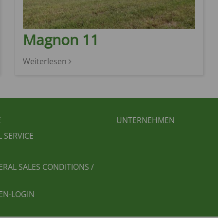
Magnon 11
Weiterlesen
BEREICHSMENÜ
FUSSBEREICH 2
E
UNTERNEHMEN
L SERVICE
ERAL SALES CONDITIONS /
EN-LOGIN