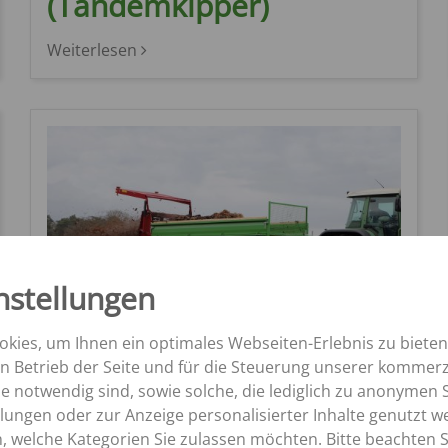
(Tandemkipper)
K
ROLLBANDWAGEN
TK
SZK
Aperion
Weiterlesen
MK
nstellungen
kies, um Ihnen ein optimales Webseiten-Erlebnis zu bieten
CS-Streuer
en Betrieb der Seite und für die Steuerung unserer kommerz
 notwendig sind, sowie solche, die lediglich zu anonymen S
lungen oder zur Anzeige personalisierter Inhalte genutzt w
Weiterlesen
, welche Kategorien Sie zulassen möchten. Bitte beachten Si