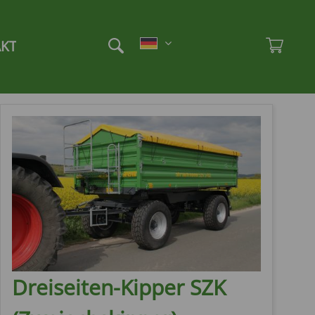
Et
Ad
KT
Dreiseiten-Kipper SZK