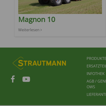
Magnon 10
Weiterlesen
FUSS
PRODUKT
ERSATZTEI
INFOTHEK
AGB / GEN
OWS
LIEFERANT