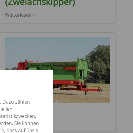
(Zweiachskipper)
Weiterlesen
. Dazu zählen
TS-Streuer
iellen
tatistikzwecken,
erden. Sie können
Weiterlesen
e, dass auf Basis