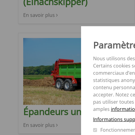
(Einachskipper)
Verti-Mix Double
Verti-Mix Triple
En savoir plus
Paramètre
Nous utilisons des
Certains cookies s
commerciaux d’entr
statistiques anony
contenu personnal
accepter. Notez c
pas utiliser toutes
Épandeurs universels VS
amples
informatio
Informations supp
En savoir plus
Fonctionneme