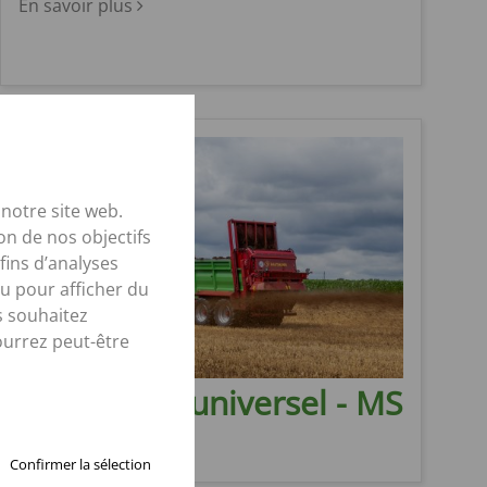
En savoir plus
notre site web.
on de nos objectifs
fins d’analyses
u pour afficher du
s souhaitez
ourrez peut-être
Épandeurs universel - MS
En savoir plus
Confirmer la sélection