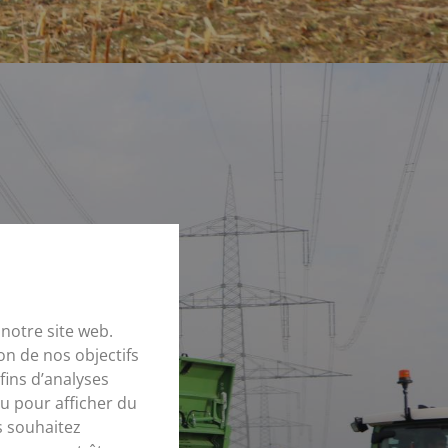
notre site web.
on de nos objectifs
fins d’analyses
u pour afficher du
s souhaitez