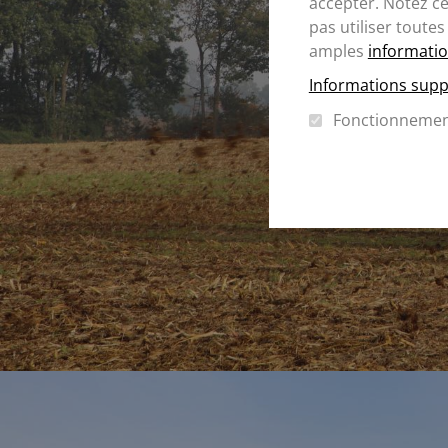
accepter. Notez c
pas utiliser toutes
amples
informatio
Informations supp
Fonctionneme