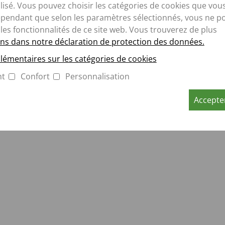
isé. Vous pouvez choisir les catégories de cookies que vou
ERAL SALES CONDITIONS /
ependant que selon les paramètres sélectionnés, vous ne p
 les fonctionnalités de ce site web. Vous trouverez de plus
EN-LOGIN
ns dans notre déclaration de protection des données.
lémentaires sur les catégories de cookies
felder Straße 53 · D-49196 Bad Laer · Tel.: +49 (0)5424/802-0 ·
nt
Confort
Personnalisation
Accepter