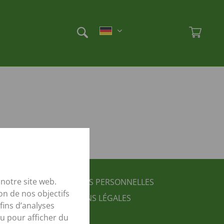
Et
Ad
FUSSBEREICH 3
notre site web.
DONNÉES PERSONNELLES
on de nos objectifs
MENTIONS LÉGALES
fins d’analyses
u pour afficher du