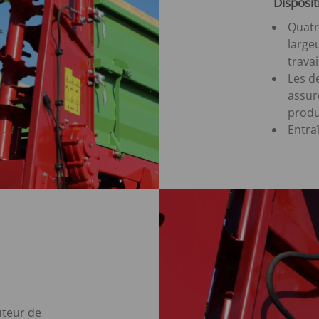
Disposit
Quatr
large
travai
Les d
assur
produ
Entra
uteur de