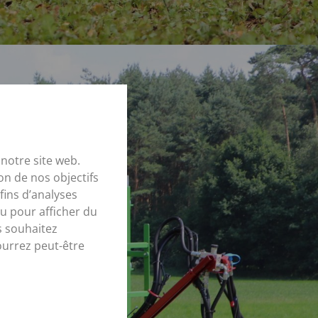
notre site web.
on de nos objectifs
fins d’analyses
u pour afficher du
s souhaitez
ourrez peut-être