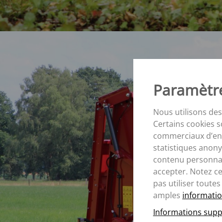
Paramètre
Nous utilisons des
Certains cookies s
commerciaux d’entr
statistiques anony
contenu personnal
accepter. Notez c
pas utiliser toutes
amples
informatio
Informations supp