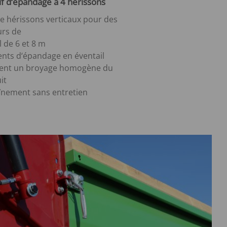
if d‘épandage à 4 hérissons
e hérissons verticaux pour des
urs de
l de 6 et 8 m
ents d‘épandage en éventail
ent un broyage homogène du
it
înement sans entretien