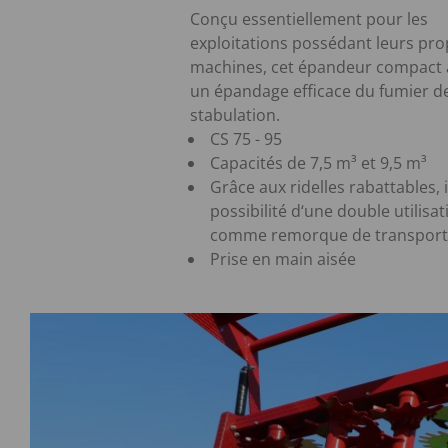
Conçu essentiellement pour les
exploitations possédant leurs pro
machines, cet épandeur compact 
un épandage efficace du fumier d
stabulation.
CS 75 - 95
Capacités de 7,5 m³ et 9,5 m³
Grâce aux ridelles rabattables, il
possibilité d‘une double utilisat
comme remorque de transport
Prise en main aisée