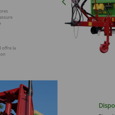
pres
assure
e
 offre la
ion
Dispo