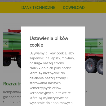
DANE TECHNICZNE
DOWNLOAD
Ustawienia plików
Previous
Next
cookie
Używamy plików cookie, aby
zapewnić najlepszą możliwą
obsługę naszej strony.
Należą do nich pliki cookie,
które są niezbędne do
działania naszej strony i
Rozrzutnik CS – kompaktowy i zwinny
sterowania naszych
komercyjnych celów
Kompaktowy rozrzutnik CS szczególnie nadaje się dla
korporacyjnych, a także te,
gospodarstw zmechanizowanych.
które są wykorzystywane
CS 75 - 95
wyłącznie do anonimowych