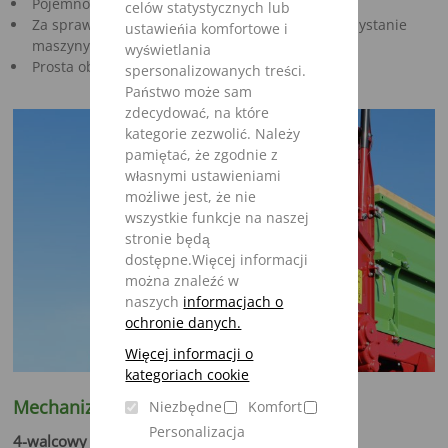
Pojemnośc 7,5 - 9,5 m³
celów statystycznych lub
Za sprawą odchylanych burt możliwe jest wykorzystanie
ustawieńia komfortowe i
maszyny również do innych celów
wyświetlania
Prosta obsługa
spersonalizowanych treści.
Państwo może sam
zdecydować, na które
kategorie zezwolić. Należy
pamiętać, że zgodnie z
własnymi ustawieniami
możliwe jest, że nie
wszystkie funkcje na naszej
stronie będą
dostępne.Więcej informacji
można znaleźć w
naszych
informacjach o
ochronie danych.
Więcej informacji o
kategoriach cookie
Mechanizm rozrzutu
Niezbędne
Komfort
Personalizacja
4-walcowy mechanizm rozrzutu