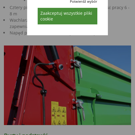
Potwierdź wybór
Cztery pionowe walce rozrzucające dają szerokość pracy 6 -
Zaakceptuj wszystkie pliki
8 m
cookie
Wachlarzowy kształt zębów rozrzucajacych
zapewnia równomierne rozdrobnienie materiału
Napęd poprzez bezobsługową przekładnię