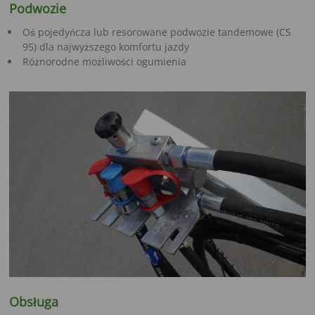
Podwozie
Oś pojedyńcza lub resorowane podwozie tandemowe (CS
95) dla najwyższego komfortu jazdy
Różnorodne możliwości ogumienia
Obsługa