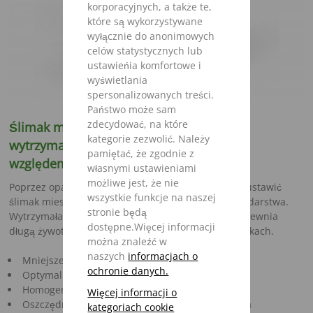
korporacyjnych, a także te,
które są wykorzystywane
wyłącznie do anonimowych
celów statystycznych lub
ustawieńia komfortowe i
wyświetlania
spersonalizowanych treści.
Państwo może sam
zdecydować, na które
Ślimak mieszający IMS - zmienność i
kategorie zezwolić. Należy
wytrzymałość pod każdym
pamiętać, że zgodnie z
względem
własnymi ustawieniami
możliwe jest, że nie
Poprzez opatentowane przestawianie noży można ustawić
wszystkie funkcje na naszej
ślimak mieszający IMS zgodnie z potrzebami gospodarstwa.
stronie będą
Wytrzymała i bezobsługowa przekładnia kątowa zapewnia
dostępne.Więcej informacji
długą żywotność również w niesprzyjających warunkach.
można znaleźć w
naszych
informacjach o
Mniejsze zapotrzebowanie mocy
ochronie danych.
Optymalna struktura pokarmu
Homogeniczne mieszanie
Więcej informacji o
Oszczędność paliwa, dzięki krótszemu mieszania
kategoriach cookie