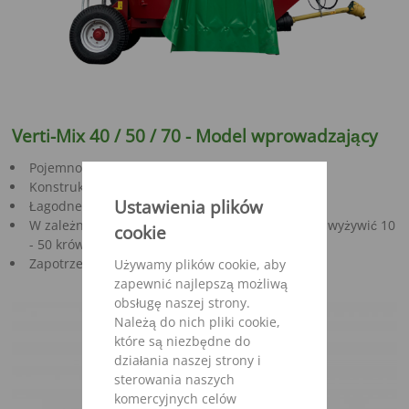
Verti-Mix 40 / 50 / 70 - Model wprowadzający
Pojemność 4,0 - 7,0 m³
Konstrukcja odporna na zużycie
Ustawienia plików
Łagodne mieszanie
W zależności do wypełnienia mieszalnika można wyżywić 10
cookie
- 50 krów
Zapotrzebowanie mocy od 24 KM (18 kW)
Używamy plików cookie, aby
zapewnić najlepszą możliwą
obsługę naszej strony.
Należą do nich pliki cookie,
które są niezbędne do
działania naszej strony i
sterowania naszych
komercyjnych celów