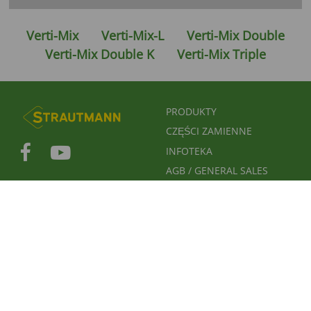
Verti-Mix
Verti-Mix-L
Verti-Mix Double
Verti-Mix Double K
Verti-Mix Triple
FUSSBEREICHSMENÜ
PRODUKTY
CZĘŚCI ZAMIENNE
INFOTEKA
AGB / GENERAL SALES
CONDITIONS / OWS
LIEFERANTEN-LOGIN
FUSSBEREICH 2
FUSSBEREICH 3
FIRMA
OCHRONA DANYCH
STOPKA REDAKCYJNA