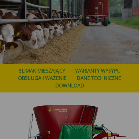
ŚLIMAK MIESZAJĄCY
WARIANTY WYSYPU
OBSŁUGA I WAŻENIE
DANE TECHNICZNE
DOWNLOAD