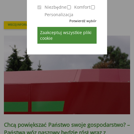
Niezbędne
Komfort
Personalizacja
Potwierdź wybór
WIECEJ INFORMACJI
Zaakceptuj wszystkie pliki
cookie
Chcą powiększać Państwo swoje gospodarstwo? –
Państwa wóz paszowy będzie rósł wraz z