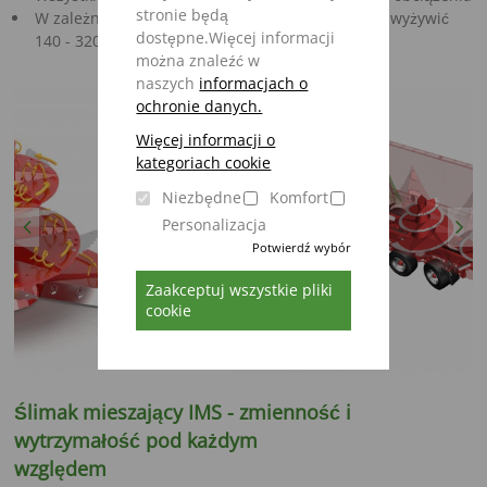
stronie będą
W zależności do wypełnienia mieszalnika można wyżywić
dostępne.Więcej informacji
140 - 320 krów
można znaleźć w
naszych
informacjach o
ochronie danych.
Więcej informacji o
kategoriach cookie
Niezbędne
Komfort
Personalizacja
Previous
Next
Potwierdź wybór
Zaakceptuj wszystkie pliki
cookie
Ś
limak mieszający IMS - zmienność i
wytrzymałość pod każdym
względem