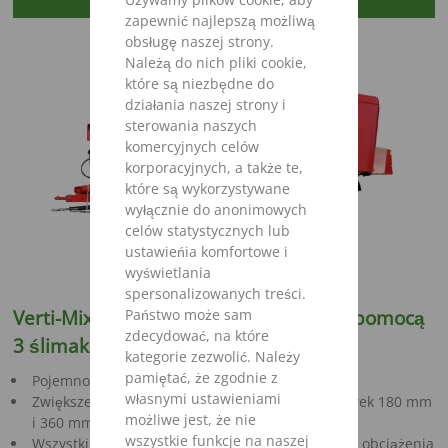
zapewnić najlepszą możliwą
obsługę naszej strony.
Należą do nich pliki cookie,
które są niezbędne do
działania naszej strony i
sterowania naszych
komercyjnych celów
korporacyjnych, a także te,
które są wykorzystywane
wyłącznie do anonimowych
celów statystycznych lub
ustawieńia komfortowe i
wyświetlania
spersonalizowanych treści.
Verti-Mix Triple - Lepsze mieszanie za pomocą
Państwo może sam
zdecydować, na które
3 ślimaków IMS
kategorie zezwolić. Należy
pamiętać, że zgodnie z
Pojemność 28,5 m³ - 45,0 m³
własnymi ustawieniami
Zwiększenie pojemnośći poprzez użycie nadstawek 180 mm
możliwe jest, że nie
i 360 mm
wszystkie funkcje na naszej
Wszystkie komponenty są odporne na najcięższe obciążenia