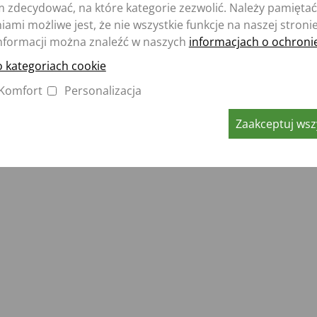
BEREICHSMENÜ
FUSSBEREICH 2
zdecydować, na które kategorie zezwolić. Należy pamiętać,
zepa
Aperion
AMIENNE
ami możliwe jest, że nie wszystkie funkcje na naszej stroni
nformacji można znaleźć w naszych
informacjach o ochroni
epa
ERAL SALES CONDITIONS /
o kategoriach cookie
wrotka” -
Komfort
Personalizacja
EN-LOGIN
Zaakceptuj wszy
felder Straße 53 · D-49196 Bad Laer · Tel.: +49 (0)5424/802-0 ·