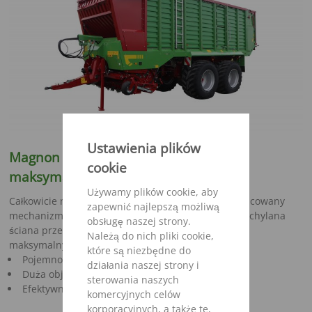
Ustawienia plików
Magnon
10- duża pojemn
ość
przy
cookie
maksymalnej wydajno
ś
ci!
Używamy plików cookie, aby
Całkowicie nowa koncepcja podbieracza i nowoopracowany
zapewnić najlepszą możliwą
mechanizm tnący „Exact-Cut” oraz hydraulicznie odchylana
obsługę naszej strony.
ściana przednia umożliwiają uzyskanie
Należą do nich pliki cookie,
maksymalnych wyników pracy.
które są niezbędne do
Pojemność 38 – 52 m³ (nach DIN 11741)
działania naszej strony i
Duża objętość nadbudowy
sterowania naszych
Efektywne ładowanie
komercyjnych celów
korporacyjnych, a także te,