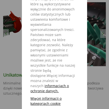
które są wykorzystywane
wyłącznie do anonimowych
celów statystycznych lub
ustawieńia komfortowe i
wyświetlania
spersonalizowanych treści.
Previous
Next
Państwo może sam
zdecydować, na które
kategorie zezwolić. Należy
pamiętać, że zgodnie z
własnymi ustawieniami
możliwe jest, że nie
wszystkie funkcje na naszej
stronie będą
Unikatowy - podbieracz Flex-Load
dostępne.Więcej informacji
można znaleźć w
Minimalne zużycie i doskonałe dopasowanie się do podłoża
naszych
informacjach o
dzięki nowemu podbieraczowi Flex-Load z zębami z tworzywa
ochronie danych.
sztucznego.
Więcej informacji o
kategoriach cookie