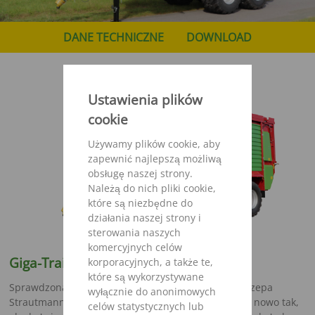
DANE TECHNICZNE
DOWNLOAD
Ustawienia plików
cookie
Używamy plików cookie, aby
zapewnić najlepszą możliwą
obsługę naszej strony.
Należą do nich pliki cookie,
które są niezbędne do
działania naszej strony i
sterowania naszych
komercyjnych celów
Giga-Trailer 02 - solidna & wytrzymała
korporacyjnych, a także te,
które są wykorzystywane
Sprawdzona przyczepa do transportu sieczki. Przyczepa
wyłącznie do anonimowych
Strautmann Giga-Trailer została zaprojektowana na nowo tak,
celów statystycznych lub