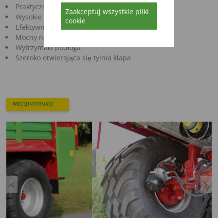
Praktyczna ściana przednia
Zaakceptuj wszystkie pliki
Wysokie drzwi wejściowe
cookie
Efektywna plandeka
Mocny napęd podłogi
Wytrzymała podłoga
Szeroko otwierająca się tylnia klapa
WIECEJ INFORMACJI
Previous
Next