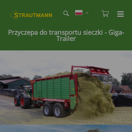
Skip
Etag
to
Admi
Ha
Haupt
main
öf
content
/
Przyczepa do transportu sieczki - Giga-
Trailer
sc