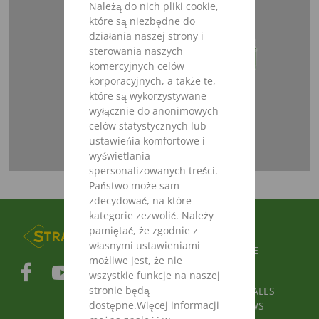
Należą do nich pliki cookie,
które są niezbędne do
działania naszej strony i
sterowania naszych
komercyjnych celów
korporacyjnych, a także te,
które są wykorzystywane
wyłącznie do anonimowych
celów statystycznych lub
TECHNIKA JEZDNA
ustawieńia komfortowe i
wyświetlania
spersonalizowanych treści.
Państwo może sam
zdecydować, na które
kategorie zezwolić. Należy
FUSSBEREICHSMENÜ
pamiętać, że zgodnie z
PRODUKTY
własnymi ustawieniami
CZĘŚCI ZAMIENNE
możliwe jest, że nie
INFOTEKA
wszystkie funkcje na naszej
stronie będą
AGB / GENERAL SALES
dostępne.Więcej informacji
CONDITIONS / OWS