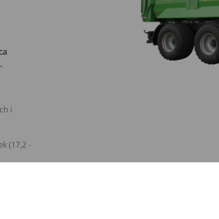
ca
.
ch i
 (17,2 -