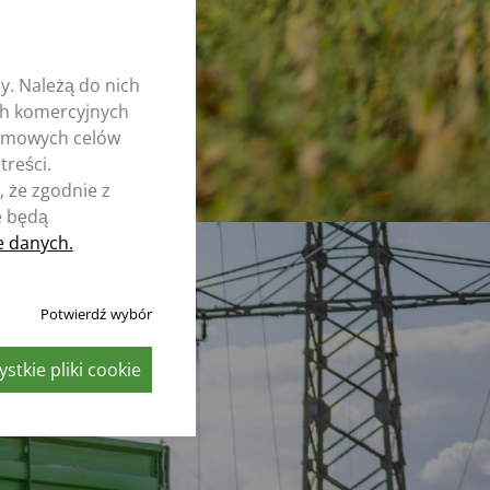
y. Należą do nich
ych komercyjnych
nimowych celów
treści.
 że zgodnie z
e będą
e danych.
Potwierdź wybór
stkie pliki cookie