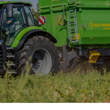
zepa
Aperion
epa
wrotka” -