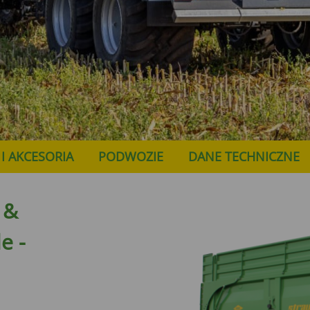
I AKCESORIA
PODWOZIE
DANE TECHNICZNE
 &
le
-