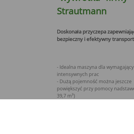
Strautmann
Doskonała przyczepa zapewniają
bezpieczny i efektywny transport
- Idealna maszyna dla wymagający
intensywnych prac
- Dużą pojemność można jeszcze
powiększyć przy pomocy nadstawek
39,7 m³)
- Nadaje się do transportu sypkich
materiałów