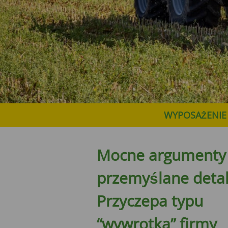
WYPOSAŻENIE 
Mocne argumenty
przemyślane deta
Przyczepa typu
“wywrotka” firmy