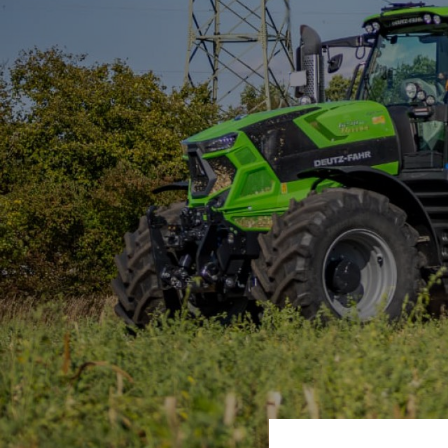
rolnicza - SEK
Verti-Mix Triple
Tandemowa przyc
rolnicza - STK
SAMOJEZDNY WÓZ PASZOWY
Dwuosiowa przycz
Sherpa
rolnicza - SZK
Primus
Przyczepa typu “wy
SMK