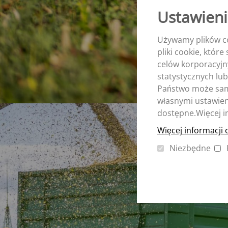
Ustawieni
Używamy plików co
pliki cookie, któr
celów korporacyjn
statystycznych lub
Państwo może sam 
własnymi ustawieni
dostępne.Więcej i
Więcej informacji 
Niezbędne