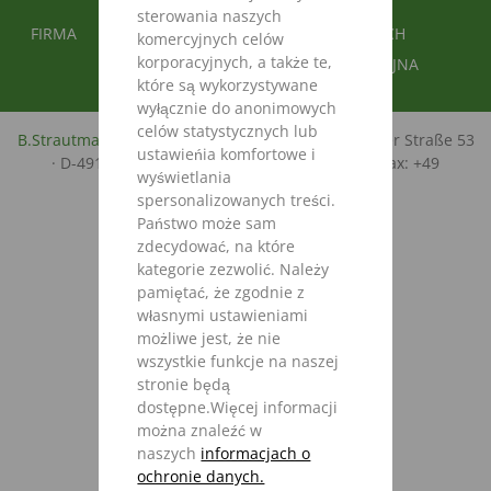
sterowania naszych
FUSSBEREICH 2
FUSSBEREICH 3
FIRMA
OCHRONA DANYCH
komercyjnych celów
korporacyjnych, a także te,
STOPKA REDAKCYJNA
które są wykorzystywane
wyłącznie do anonimowych
celów statystycznych lub
B.Strautmann & Söhne GmbH u. Co. KG
· Bielefelder Straße 53
ustawieńia komfortowe i
· D-49196 Bad Laer · Tel.: +49 (0)5424/802-0 · Fax: +49
wyświetlania
(0)5424/802-76 ·
info@strautmann.com
spersonalizowanych treści.
Państwo może sam
zdecydować, na które
kategorie zezwolić. Należy
pamiętać, że zgodnie z
własnymi ustawieniami
możliwe jest, że nie
wszystkie funkcje na naszej
stronie będą
dostępne.Więcej informacji
można znaleźć w
naszych
informacjach o
ochronie danych.