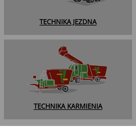
TECHNIKA JEZDNA
TECHNIKA KARMIENIA
Tandemowa przyczepa rolnicza - STK