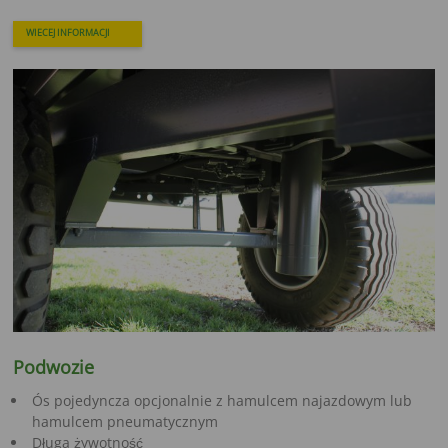
WIECEJ INFORMACJI
Podwozie
Ós pojedyncza opcjonalnie z hamulcem najazdowym lub
hamulcem pneumatycznym
Długa żywotność