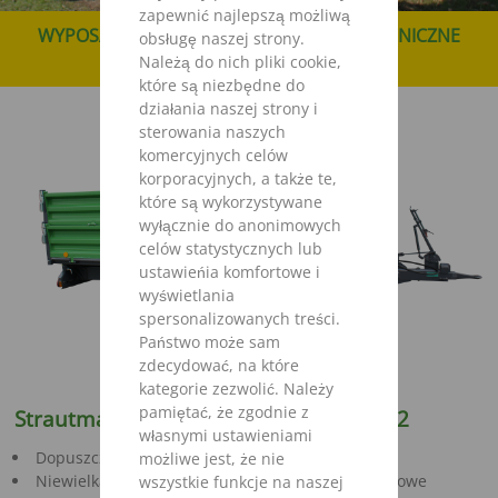
zapewnić najlepszą możliwą
WYPOSAŻENIE I AKCESORIA
DANE TECHNICZNE
obsługę naszej strony.
DOWNLOAD
Należą do nich pliki cookie,
które są niezbędne do
działania naszej strony i
sterowania naszych
komercyjnych celów
korporacyjnych, a także te,
które są wykorzystywane
wyłącznie do anonimowych
celów statystycznych lub
ustawieńia komfortowe i
wyświetlania
spersonalizowanych treści.
Państwo może sam
zdecydować, na które
kategorie zezwolić. Należy
pamiętać, że zgodnie z
Strautmann Einachskipper SEK 572-802
własnymi ustawieniami
Dopuszczalna masa całkowita 5,75 – 8 ton
możliwe jest, że nie
Niewielka masa własna, duże obciążenie podporowe
wszystkie funkcje na naszej