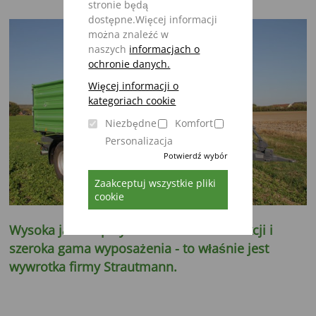
stronie będą
dostępne.Więcej informacji
można znaleźć w
naszych
informacjach o
ochronie danych.
Więcej informacji o
kategoriach cookie
Niezbędne
Komfort
Personalizacja
Potwierdź wybór
Zaakceptuj wszystkie pliki
cookie
Wysoka jakość przy zmienności konstrukcji i
szeroka gama wyposażenia - to właśnie jest ​​
wywrotka firmy Strautmann.