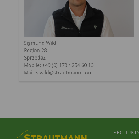
Sigmund Wild
Region 28
Sprzedaż
Mobile: +49 (0) 173 / 254 60 13
Mail: s.wild@strautmann.com
FUSS
PRODUKT