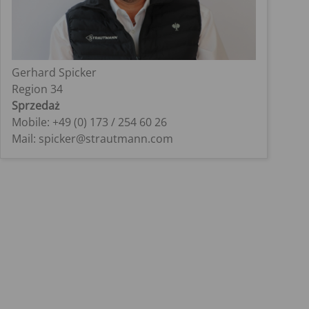
Gerhard Spicker
Region 34
Sprzedaż
Mobile: +49 (0) 173 / 254 60 26
Mail: spicker@strautmann.com