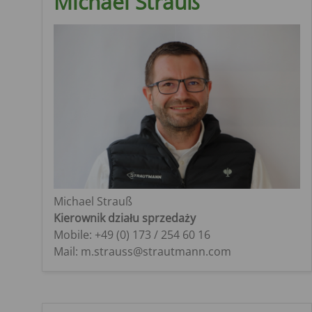
Michael Strauß
rolnicza - SEK
Verti-Mix Triple
Tandemowa przyc
rolnicza - STK
SAMOJEZDNY WÓZ PASZOWY
Dwuosiowa przycz
Sherpa
rolnicza - SZK
Primus
Przyczepa typu “wy
SMK
Michael Strauß
Kierownik działu sprzedaży
Mobile: +49 (0) 173 / 254 60 16
Mail: m.strauss@strautmann.com