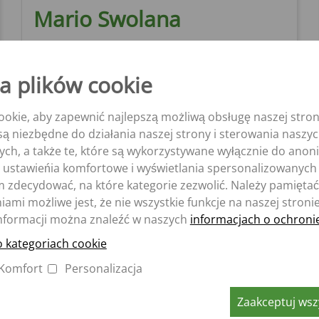
Mario Swolana
a plików cookie
okie, aby zapewnić najlepszą możliwą obsługę naszej stron
e są niezbędne do działania naszej strony i sterowania nasz
ych, a także te, które są wykorzystywane wyłącznie do ano
 ustawieńia komfortowe i wyświetlania spersonalizowanych 
zdecydować, na które kategorie zezwolić. Należy pamiętać,
ami możliwe jest, że nie wszystkie funkcje na naszej stroni
nformacji można znaleźć w naszych
informacjach o ochroni
Mario Swolana
Region 11
o kategoriach cookie
Sprzedaż
Komfort
Personalizacja
Mobile: +49 (0) 172 / 526 68 02
Mail: SWL-mario.swolana@t-online.de
Zaakceptuj wszy