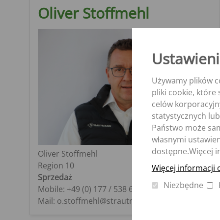
Oliver Stoffmehl
Ustawieni
Używamy plików co
pliki cookie, któr
celów korporacyjn
statystycznych lub
Państwo może sam 
własnymi ustawieni
dostępne.Więcej i
Oliver Stoffmehl
Region 10
Więcej informacji 
Sprzedaż
Niezbędne
Mobile: +49 (0) 177 / 538 60 65
Mail: o.stoffmehl@strautmann.com