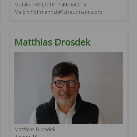
Mobile: +49 (0) 151 / 402 640 13
Mail: h.hoffmannzh@strautmann.com
Matthias Drosdek
Matthias Drosdek
Region 23