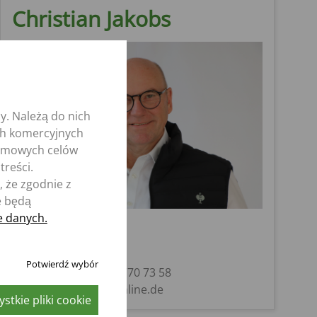
Christian Jakobs
y. Należą do nich
ych komercyjnych
nimowych celów
treści.
 że zgodnie z
e będą
e danych.
Christian Jakobs
Region 13
Sprzedaż
Potwierdź wybór
Mobile: +49 (0) 171 / 770 73 58
Mail: Chr.Jakobs@t-online.de
stkie pliki cookie