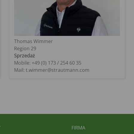
Thomas Wimmer
Region 29
Sprzedaż
Mobile: +49 (0) 173 / 254 60 35
Mail: t.wimmer@strautmann.com
BEREICHSMENÜ
FUSSBEREICH 2
Y
FIRMA