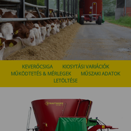
KEVERŐCSIGA
KIOSYTÁSI VARIÁCIÓK
MŰKÖDTETÉS & MÉRLEGEK
MŰSZAKI ADATOK
LETÖLTÉSE