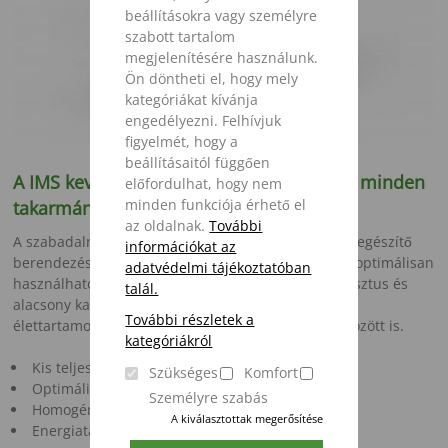
beállításokra vagy személyre
szabott tartalom
megjelenítésére használunk.
Ön döntheti el, hogy mely
kategóriákat kívánja
engedélyezni. Felhívjuk
figyelmét, hogy a
beállításaitól függően
A IMS
keverőcsiga - változtatható és erős minden
előfordulhat, hogy nem
minden funkciója érhető el
takarmánykomponenshez
az oldalnak.
További
A szabadalmaztatott késbeállítás és a széles körű kiegészítő
információkat az
berendezéseknek köszönhetően a IMS keverőcsiga optimálisan
adatvédelmi tájékoztatóban
használható az Ön igényeinek megfelelően. A robusztus és
talál.
alacsony karbantartási igényű szöghajtómű hosszú
További részletek a
élettartamot garantál még mostoha körülmények között is.
kategóriákról
Kis teljesítményigény
Szükséges
Komfort
Optimális takarmányszerkezet
Személyre szabás
Homogén keverés
A kiválasztottak megerősítése
Energiatakarékos, rövid keverési idő