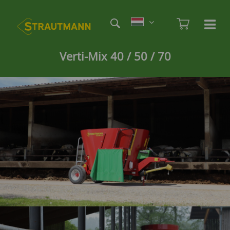
Skip
Etag
to
Admi
Ha
Haupt
main
öf
content
/
Verti-Mix 40 / 50 / 70
sc