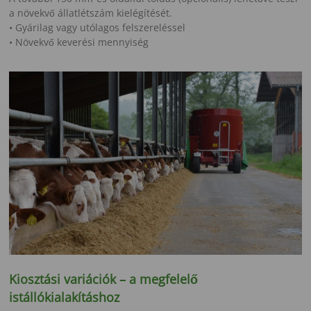
a növekvő állatlétszám kielégítését.
• Gyárilag vagy utólagos felszereléssel
• Növekvő keverési mennyiség
Kiosztási variációk – a megfelelő
istállókialakításhoz