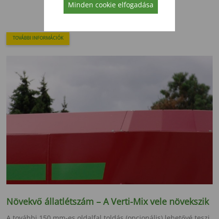
Minden cookie elfogadása
TOVÁBBI INFORMÁCIÓK
Növekvő állatlétszám – A Verti-Mix vele növekszik
A további 150 mm-es oldalfal toldás (opcionális) lehetővé teszi