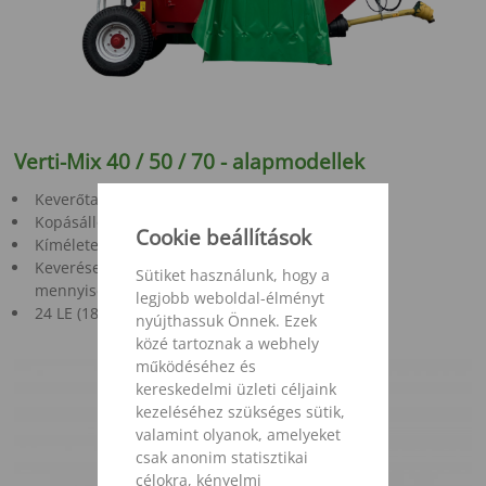
Verti-Mix 40 / 50 / 70 - alapmodellek
Keverőtartály méretek 4,0-től 7,0 m³ -ig
Kopásálló konstrukció
Cookie beállítások
Kíméletes takarmánykezelés
Keverésenként 10 - 50 állat napi egyszeri etetési
Sütiket használunk, hogy a
mennyisége
legjobb weboldal-élményt
24 LE (18 kW) teljesítményigénytől
nyújthassuk Önnek. Ezek
közé tartoznak a webhely
működéséhez és
kereskedelmi üzleti céljaink
kezeléséhez szükséges sütik,
valamint olyanok, amelyeket
csak anonim statisztikai
célokra, kényelmi