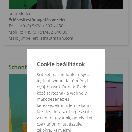
Julia Möller
Értékesítéstámogatás vezető
Tel.: +49 (0) 5424 / 802 - 456
Mobile: +49 (0)151/402 640 30
Mail: j.moeller@strautmann.com
Cookie beállítások
Schönbrunn Asszony
Sütiket használunk, hogy a
legjobb weboldal-élményt
nyújthassuk Önnek. Ezek
közé tartoznak a webhely
működéséhez és
kereskedelmi üzleti céljaink
kezeléséhez szükséges sütik,
valamint olyanok, amelyeket
csak anonim statisztikai
célokra, kényelmi