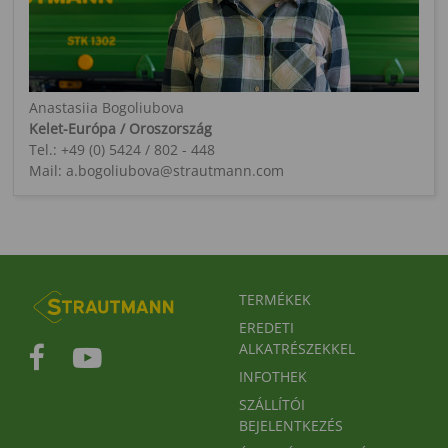
Anastasiia Bogoliubova
Kelet-Európa / Oroszország
Tel.: +49 (0) 5424 / 802 - 448
Mail: a.bogoliubova@strautmann.com
FUSSBEREICHSMENÜ
TERMÉKEK
EREDETI
ALKATRÉSZEKKEL
INFOTHEK
SZÁLLÍTÓI
BEJELENTKEZÉS