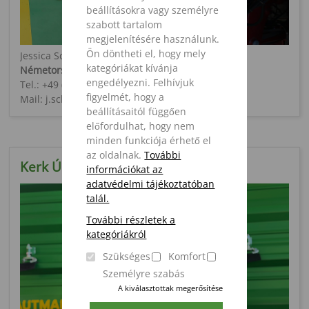
beállításokra vagy személyre
szabott tartalom
megjelenítésére használunk.
Ön döntheti el, hogy mely
Jessica Schönbrunn
kategóriákat kívánja
Németország értékesítés támogatás
engedélyezni. Felhívjuk
Tel.: +49 (0) 5424 / 802 - 928
figyelmét, hogy a
Mail: j.schoenbrunn@strautmann.com
beállításaitól függően
előfordulhat, hogy nem
minden funkciója érhető el
az oldalnak.
További
Kerk Úr
információkat az
adatvédelmi tájékoztatóban
talál.
További részletek a
kategóriákról
Szükséges
Komfort
Személyre szabás
A kiválasztottak megerősítése