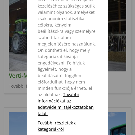
kezeléséhez szükséges sütik,
valamint olyanok, amelyeket
csak anonim statisztikai
célokra, kényelmi
beállításokra vagy személyre
szabott tartalom
megjelenítésére használunk.
Ön döntheti el, hogy mely
kategóriákat kívánja
engedélyezni. Felhívjuk
figyelmét, hogy a
Verti-Mix
beállításaitól függően
előfordulhat, hogy nem
További információ
minden funkciója érhető el
az oldalnak.
További
információkat az
adatvédelmi tájékoztatóban
talál.
További részletek a
kategóriákról