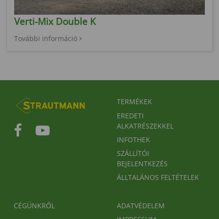
Verti-Mix Double K
További információ
FUSSBEREICHSMENÜ
TERMÉKEK
EREDETI
ALKATRÉSZEKKEL
INFOTHEK
SZÁLLÍTÓI
BEJELENTKEZÉS
ÁLLTALÁNOS FELTÉTELEK
FUSSBEREICH 2
FUSSBEREICH 3
CÉGÜNKRŐL
ADATVÉDELEM