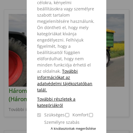
célokra, kényelmi
beállításokra vagy személyre
szabott tartalom
megjelenítésére használunk.
Ön döntheti el, hogy mely
kategóriákat kívánja
engedélyezni. Felhívjuk
figyelmét, hogy a
beállításaitól függően
előfordulhat, hogy nem
minden funkciója érhető el
az oldalnak.
További
információkat az
adatvédelmi tájékoztatóban
talál.
Három oldalra billentő pótkocsi SZK
(Három oldalra billentő pótkocsi)
További részletek a
kategóriákról
További információ
Szükséges
Komfort
Személyre szabás
A kiválasztottak megerősítése