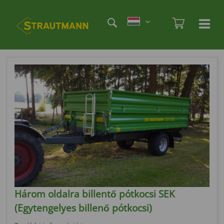
Skip
Etag
to
Admi
Ha
Haupt
main
öf
content
/
sc
Három oldalra billentő pótkocsi SEK
(Egytengelyes billenő pótkocsi)