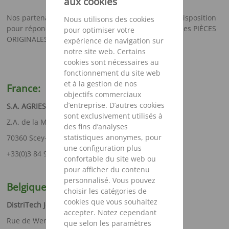
aux cookies
Nos partenaires commerciaux locaux sont à votre disposition
Nous utilisons des cookies
pour répondre à toutes vos demandes concernant les PIÈCES
pour optimiser votre
ORIGINALES STRAUTMANN.
expérience de navigation sur
notre site web. Certains
cookies sont nécessaires au
fonctionnement du site web
et à la gestion de nos
France:
objectifs commerciaux
d’entreprise. D’autres cookies
S.A. AGRIEST
sont exclusivement utilisés à
Z.A. de la Maze
des fins d’analyses
statistiques anonymes, pour
70360 Scey-sur-Saône - FRANCE
une configuration plus
+33(0)3 84 92 76 76
confortable du site web ou
pour afficher du contenu
personnalisé. Vous pouvez
Belgique
choisir les catégories de
cookies que vous souhaitez
DistriTech Joskin
accepter. Notez cependant
Rue de Wergifosse 39
que selon les paramètres