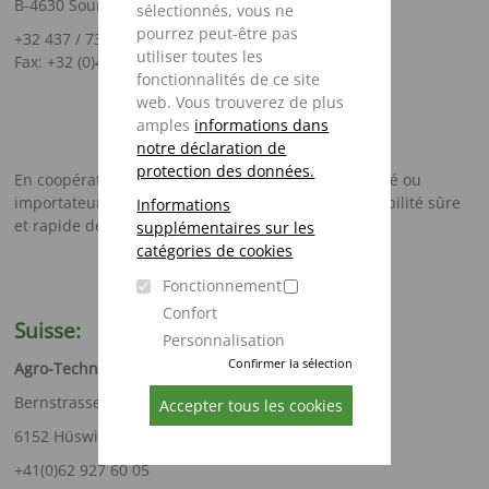
B-4630 Soumagne
sélectionnés, vous ne
pourrez peut-être pas
+32 437 / 735 45
utiliser toutes les
Fax: +32 (0)437 / 710 15
fonctionnalités de ce site
web. Vous trouverez de plus
amples
informations dans
notre déclaration de
protection des données.
En coopération avec votre concessionnaire previligié ou
importateur Strautmann, nous assurons la disponibilité sûre
Informations
et rapide des pièces de rechange.
supplémentaires sur les
catégories de cookies
Fonctionnement
Confort
Suisse:
Personnalisation
Confirmer la sélection
Agro-Technik Zulliger GmbH
Bernstrasse 13c
Accepter tous les cookies
6152 Hüswil / LU
+41(0)62 927 60 05