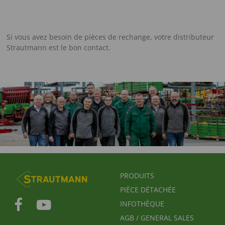
Si vous avez besoin de pièces de rechange, votre distributeur
Strautmann est le bon contact.
FUSSBEREICHSMENÜ
PRODUITS
PIÈCE DÉTACHÉE
INFOTHÈQUE
AGB / GENERAL SALES