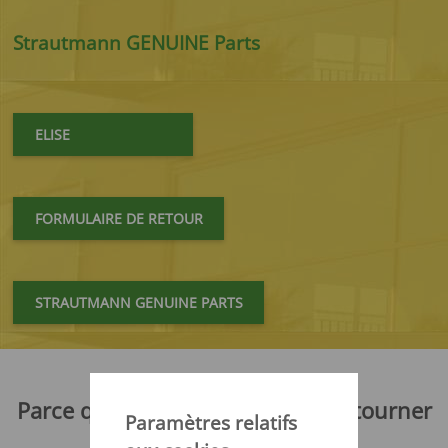
Strautmann GENUINE Parts
ELISE
FORMULAIRE DE RETOUR
STRAUTMANN GENUINE PARTS
Parce que vos machines doivent tourner
Paramètres relatifs
- sans interruption!