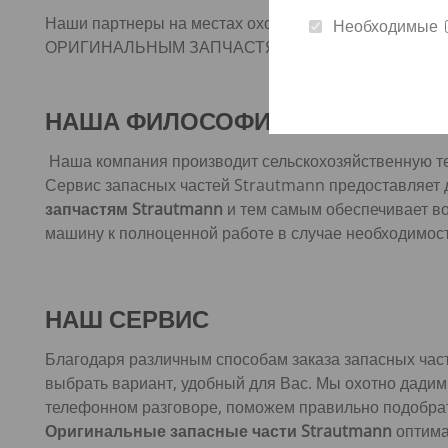
Наши партнеры на местах охотно ответят на любые 
Необходимые
ОРИГИНАЛЬНЫМ ЗАПЧАСТЯМ STRAUTMANN
НАША ФИЛОСОФИЯ
Наша компания производит сельскохозяйственную те
Сервис запасных частей Strautmann предоставляет 
запчастям Strautmann
и тем самым обеспечивает в
машину к полноценной работе в случае необходимос
НАШ СЕРВИС
Благодаря различным способам заказа запасных час
выбрать вариант, удобный для Вас. Мы охотно дадим
телефонном разговоре, поможем правильно подобрат
Оригинальные запасные части Strautmann
оптима