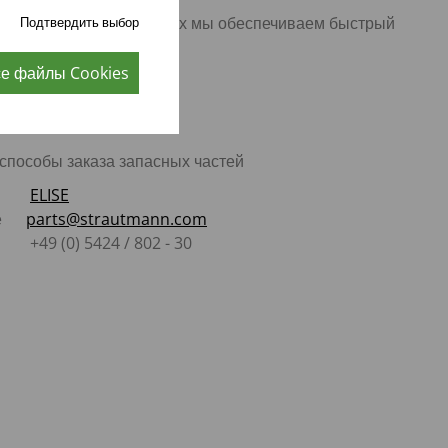
оте с дилерами на местах мы обеспечиваем быстрый
Подтвердить выбор
тям.
се файлы Cookies
способы заказа запасных частей
н
ELISE
чте
parts@strautmann.com
(0) 5424 / 802 - 30