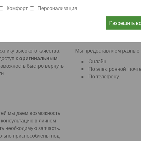
вопросы по
Благодаря совместной раб
Комфорт
Персонализация
и надежный доступ к запчас
Разрешить в
НАШИ УСЛУГИ
хнику высокого качества.
Мы предоставляем разные 
доступ к
оригинальным
Онлай
озможность быстро вернуть
По электронной по
ти
По телефону +49 
тей мы даем возможность
 консультацию в личном
ь необходимую запчасть.
льно приспособлены под