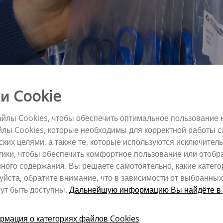
и Cookie
й
(ELISE)
ELISE
йлы Cookies, чтобы обеспечить оптимальное пользование 
йлы Cookies, которые необходимы для корректной работы с
ФОРМУЛЯР ВОЗВРАТА
их целями, а также те, которые используются исключитель
тики, чтобы обеспечить комфортное пользование или отоб
ного содержания. Вы решаете самотоятельно, какие катего
йста, обратите внимание, что в зависимости от выбранных
ут быть доступны.
Дальнейшую информацию Вы найдёте в 
ши машины должны ра
мация о категориях файлов Cookies