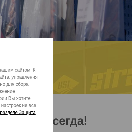
нашим сайтом. К
айта, управления
но для сбора
ражение
рии Вы хотите
 настроек не все
разделе Защита
ботать всегда!