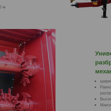
5 м
Унив
разб
меха
ширин
Равн
расп
Высок
Макси