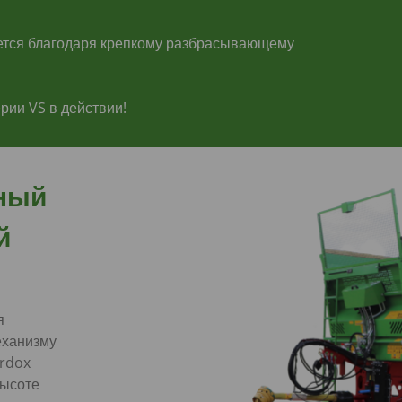
ется благодаря крепкому разбрасывающему
рии VS в действии!
ный
й
я
еханизму
rdox
высоте