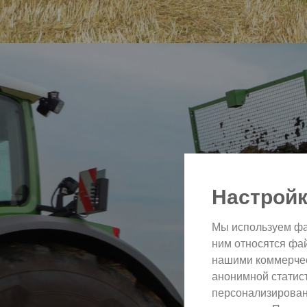
Настройк
Мы используем фа
ним относятся фа
нашими коммерческ
анонимной статис
персонализирован