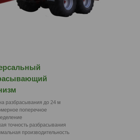
ерсальный
расывающий
низм
а разбрасывания до 24 м
омерное поперечное
ределение
ая точность разбрасывания
мальная производительность