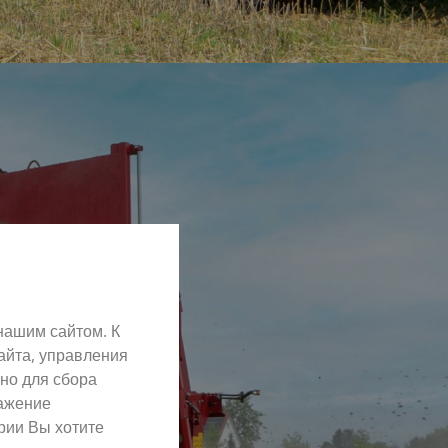
нашим сайтом. К
айта, управления
но для сбора
ражение
рии Вы хотите