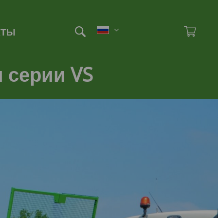
Et
Ad
КТЫ
 серии VS