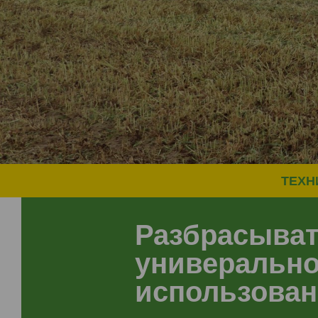
ТЕХН
Разбрасыва
универальн
использован