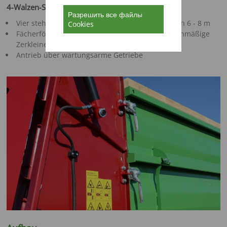
4-Walzen-Streuwerk
Разрешить все файлы
Vier stehende Streuwalzen für Arbeitsbreiten von 6 - 8 m
Cookies
Fächerförmige Streuzinken sorgen für eine gleichmäßige
Zerkleinerung des Streugutes
Antrieb über wartungsarme Getriebe