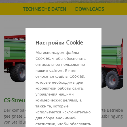
TECHNISCHE DATEN
DOWNLOADS
Настройки Cookie
Previous
Next
Мы используем файлы
Cookies, чтобы обеспечить
оптимальное пользование
нашим сайтом. К ним
относятся файлы Cookies,
которые необходимы для
корректной работы сайта,
управления нашими
CS-Streuer – Kompakt und flexibel
коммерческих целями, а
также те, которые
Der kompakte und besonders für eigenmechanisierte Betriebe
используются исключительно
geeignete CS Streuer gewährleistet eine effektive Ausbringung
для сбора анонимной
von Stalldung.
статистики, чтобы обеспечить