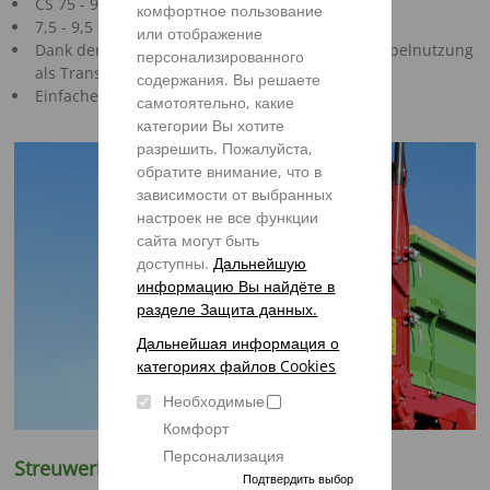
CS 75 - 95
комфортное пользование
7,5 - 9,5 m³ Ladevolumen
или отображение
Dank der abklappbaren Bordwände ist eine Doppelnutzung
персонализированного
als Transportanhänger möglich
содержания. Вы решаете
Einfache Bedienung
самотоятельно, какие
категории Вы хотите
разрешить. Пожалуйста,
обратите внимание, что в
зависимости от выбранных
настроек не все функции
сайта могут быть
доступны.
Дальнейшую
информацию Вы найдёте в
разделе Защита данных.
Дальнейшая информация о
категориях файлов Cookies
Необходимые
Комфорт
Персонализация
Streuwerk
Подтвердить выбор