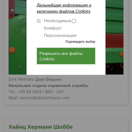
Дальнейшая информация о
категориях файлов Cookies
Необходимые
Комфорт
Персонализация
Подтвердить выбор
Разрешить все файлы
Cookies
Dirk Werries/ Дирк Верриес
Начальник отдела сервисной службы
Tel.: +49 (0) 5424 / 802 - 220
Mail: service@strautmann.com
Хайнц Херманн Шоббе