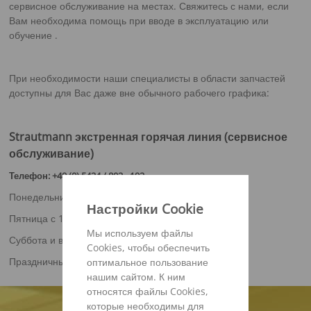
сервисное обслуживание на местах. Свяжитесь с нами, если
Вам необходима помощь при вводе в эксплуатацию или
обучение .
При необходимости наши специалисты в области запчастей
доступны для Вас даже вне обычного рабочего графика:
Strautmann экстренная горячая линия (сервисное
обслуживание)
Телефон:
+49 (0) 5424 / 802 - 192
Понедельник - четрерг с 16:45 до 22:00
Настройки Cookie
Пятница с 15:45 до 22:00
Мы используем файлы
Суббота и воскресенье с 8:00 до 22:00
Cookies, чтобы обеспечить
Праздничные дни с 8:00 до 22:00
оптимальное пользование
нашим сайтом. К ним
относятся файлы Cookies,
которые необходимы для