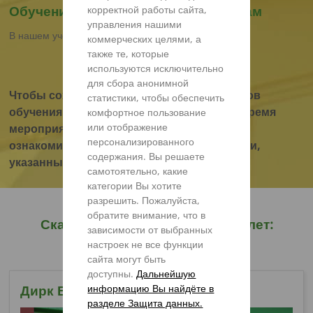
Обучение
обслуживанию и продажам
корректной работы сайта,
управления нашими
В нашем учебном центре
коммерческих целями, а
также те, которые
используются исключительно
для сбора анонимной
Чтобы сохранить здоровье всех участников
статистики, чтобы обеспечить
обучения и обеспечить безопасность во время
комфортное пользование
или отображение
мероприятия, мы просим Вас подробно
персонализированного
ознакомиться с правилами и требованиями,
содержания. Вы решаете
указанными в информационном буклете.
самотоятельно, какие
категории Вы хотите
разрешить. Пожалуйста,
обратите внимание, что в
Скачать информационный буклет:
зависимости от выбранных
сервисное обучение
настроек не все функции
сайта могут быть
доступны.
Дальнейшую
информацию Вы найдёте в
Дирк Верриес
разделе Защита данных.