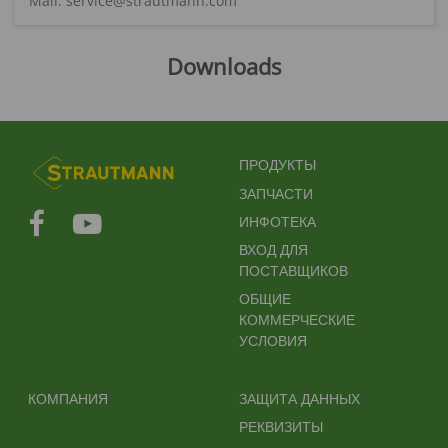
Mail: service@strautmann.com
Downloads
FUSSBEREICHSMENÜ
ПРОДУКТЫ
ЗАПЧАСТИ
ИНФОТЕКА
ВХОД ДЛЯ
ПОСТАВЩИКОВ
ОБЩИЕ
КОММЕРЧЕСКИЕ
УСЛОВИЯ
FUSSBEREICH 2
FUSSBEREICH 3
КОМПАНИЯ
ЗАЩИТА ДАННЫХ
РЕКВИЗИТЫ