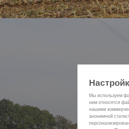
Настройк
Мы используем фа
ним относятся фа
нашими коммерческ
анонимной статис
персонализирован