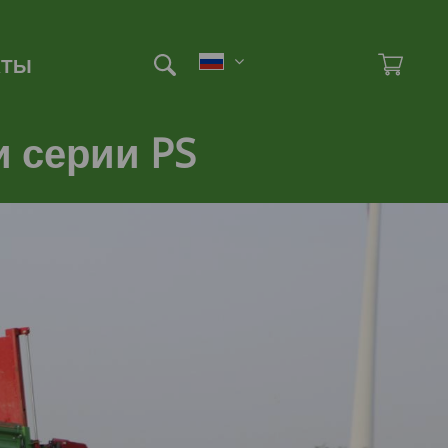
Et
Ad
КТЫ
 серии PS