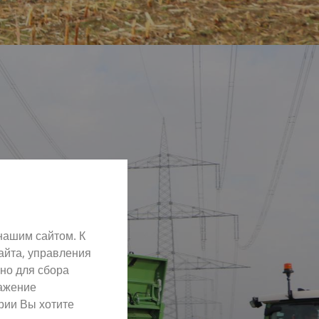
нашим сайтом. К
айта, управления
но для сбора
ражение
рии Вы хотите