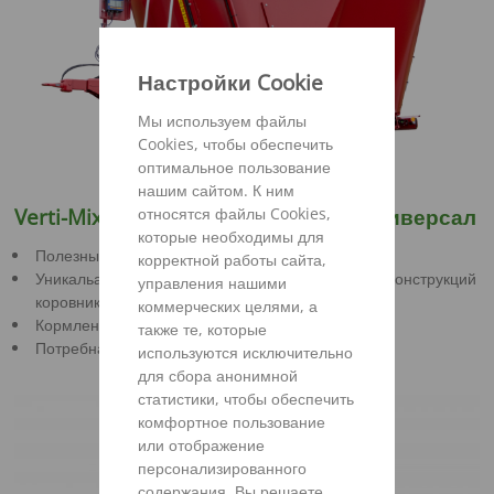
Настройки Cookie
Мы используем файлы
Cookies, чтобы обеспечить
оптимальное пользование
нашим сайтом. К ним
относятся файлы Cookies,
Verti-Mix Double K -
Легкоходный универсал
которые необходимы для
Полезный объём 13-21 м³
корректной работы сайта,
Уникальая форма бункера подходит для низких конструкций
управления нашими
коровников
коммерческих целями, а
Кормление 50 - 150 коров за одно смешивание
также те, которые
Потребная мощность от 50 -66 Лс (37 - 49 кВт)
используются исключительно
для сбора анонимной
статистики, чтобы обеспечить
комфортное пользование
или отображение
персонализированного
содержания. Вы решаете