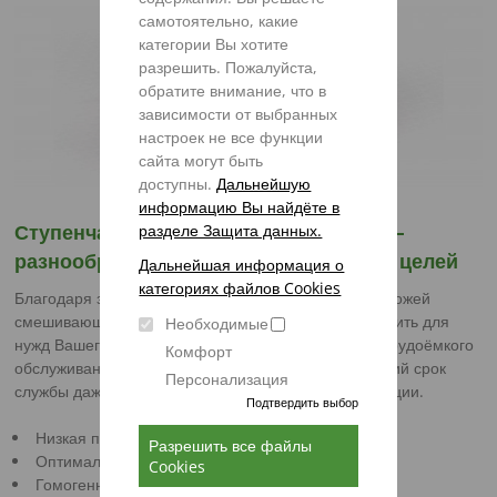
самотоятельно, какие
категории Вы хотите
разрешить. Пожалуйста,
обратите внимание, что в
зависимости от выбранных
настроек не все функции
сайта могут быть
доступны.
Дальнейшую
информацию Вы найдёте в
Ступенчатый смешивающий шнек IMS–
разделе Защита данных.
разнообразие и мощность для любых целей
Дальнейшая информация о
категориях файлов Cookies
Благодаря запатентованной системе регулировки ножей
смешивающий шнек IMS можно оптимально настроить для
Необходимые
нужд Вашего хозяйства. Крепкий и не требующий трудоёмкого
Комфорт
обслуживания угловой редуктор обеспечивает долгий срок
Персонализация
службы даже в требовательных условиях эксплуатации.
Подтвердить выбор
Низкая потребляемая мощность
Разрешить все файлы
Оптимальная структура корма
Cookies
Гомогенное смешивание