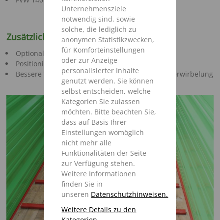
Unternehmensziele
notwendig sind, sowie
solche, die lediglich zu
Zusätzliche Misch-und Dosierwalze
anonymen Statistikzwecken,
für Komforteinstellungen
Optional bei FVW 100 & 120
oder zur Anzeige
Positionierung über dem Querförderband
personalisierter Inhalte
Bessere Vermischung des Futters durch mehr Verwirbelung
genutzt werden. Sie können
selbst entscheiden, welche
Kategorien Sie zulassen
möchten. Bitte beachten Sie,
dass auf Basis Ihrer
Einstellungen womöglich
nicht mehr alle
Funktionalitäten der Seite
zur Verfügung stehen.
Weitere Informationen
finden Sie in
unseren
Datenschutzhinweisen.
Weitere Details zu den
Kategorien