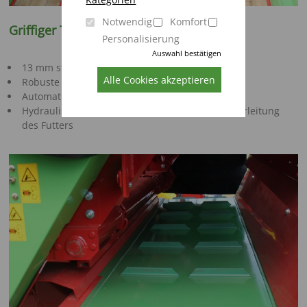
Notwendig
Komfort
Griffiger Transportboden
Personalisierung
Auswahl bestätigen
13 mm starke Kratzbodenketten
Alle Cookies akzeptieren
Robuste Leisten für höchste Beanspruchung
Automatische Kettenspannung
Hydraulischer Vorschub für Gleichmäßige Weiterleitung
des Futters