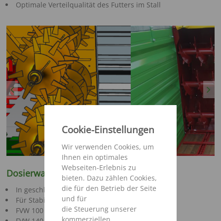
Optimale Verteilqualität des Futters im Stall
Previous
Next
Cookie-Einstellungen
Wir verwenden Cookies, um
Ihnen ein optimales
Webseiten-Erlebnis zu
Dosierwalzen serienmäßig
bieten. Dazu zählen Cookies,
die für den Betrieb der Seite
In geschlossenem Kasten montiert
und für
Für Stabilität und lange Lebensdauer
die Steuerung unserer
FVW 100 & 120 2 Walzen
kommerziellen
FVW 140 & 160 3 Walzen