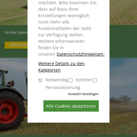
möchten. Bitte beachten Sie,
dass auf Basis Ihrer
Einstellungen womöglich
nicht mehr alle
Funktionalitäten der Seite
Großes Ladevolumen bei maximaler Effizienz
zur Verfügung stehen.
Weitere Informationen
MEHR ERFAHREN
finden Sie in
unseren
Datenschutzhinweisen.
Weitere Details zu den
Kategorien
Notwendig
Komfort
Personalisierung
Auswahl bestätigen
Alle Cookies akzeptieren