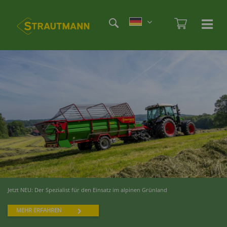
Direkt
Etag
zum
Admi
Ha
Haupt
Inhalt
öf
/
sc
Jetzt NEU: Der Spezialist für den Einsatz im alpinen Grünland
MEHR ERFAHREN