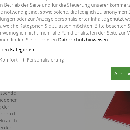
en Betrieb der Seite und für die Steuerung unserer kommerz
 notwendig sind, sowie solche, die lediglich zu anonymen S
lungen oder zur Anzeige personalisierter Inhalte genutzt w
TECHNISCHE DATEN
DOWNLOADS
, welche Kategorien Sie zulassen möchten. Bitte beachten Si
n womöglich nicht mehr alle Funktionalitäten der Seite zur 
onen finden Sie in unseren
Datenschutzhinweisen.
u den Kategorien
Komfort
Personalisierung
nahme
Alle Co
e
utmann
passende
hiedenen
g der
Produkt
eln auch
erden