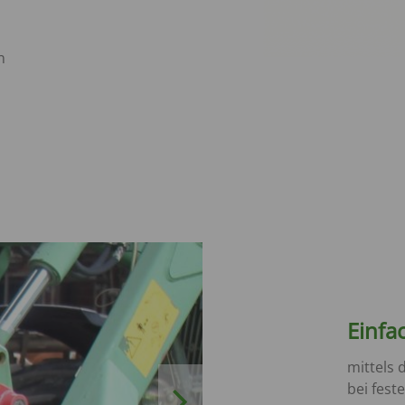
n
Einfa
mittels 
bei feste
Next