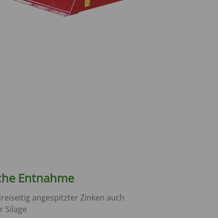
che Entnahme
dreiseitig angespitzter Zinken auch
r Silage