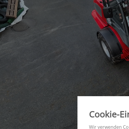
Einachskipper - SE
Verti-Mix Triple
Tandemkipper - S
Zweiachskipper - 
SELBSTFAHRENDE
Muldenkipper - S
FUTTERMISCHWAGEN
Sherpa
eVerti-Feed
Primus
Cookie-Ei
Wir verwenden Coo