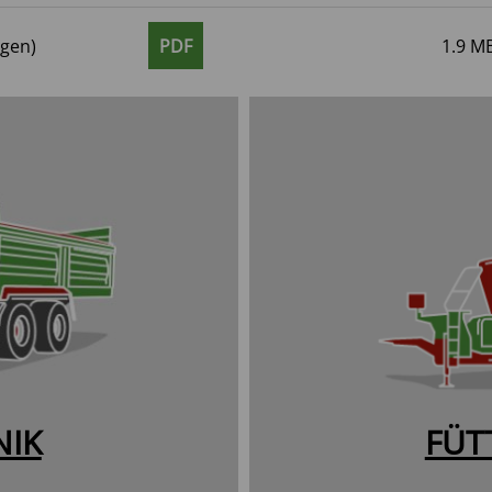
PDF
ogen)
1.9 M
NIK
FÜT