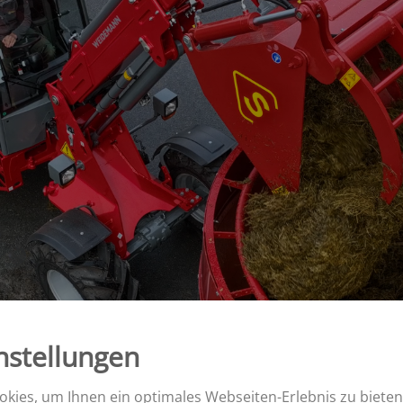
K
ROLLBANDWAGEN
TK
SZK
Aperion
MK
nstellungen
kies, um Ihnen ein optimales Webseiten-Erlebnis zu bieten