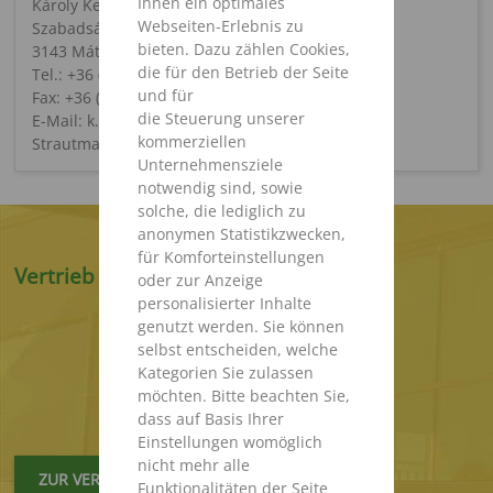
Ihnen ein optimales
Károly Keller
Webseiten-Erlebnis zu
Szabadság út 51
bieten. Dazu zählen Cookies,
3143 Mátranovák
die für den Betrieb der Seite
Tel.: +36 (32) 5482 / 10
und für
Fax: +36 (32) 5482 / 14
die Steuerung unserer
E-Mail: k.keller@strautmann.com
kommerziellen
Strautmann Gépgyártó Hungária Kft.
Unternehmensziele
notwendig sind, sowie
solche, die lediglich zu
anonymen Statistikzwecken,
für Komforteinstellungen
Vertrieb International
oder zur Anzeige
personalisierter Inhalte
genutzt werden. Sie können
selbst entscheiden, welche
Kategorien Sie zulassen
möchten. Bitte beachten Sie,
dass auf Basis Ihrer
Einstellungen womöglich
nicht mehr alle
ZUR VERTRIEBSKARTE
Funktionalitäten der Seite