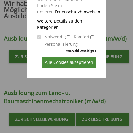
Wir haben bei Strautmann die
finden Sie in
Möglichkeit in vielen
unseren
Datenschutzhinweisen.
Ausbildungsberufen auszubilden:
Weitere Details zu den
Kategorien
Notwendig
Komfort
Ausbildung zum Industriemechaniker (m/w/d)
Personalisierung
Auswahl bestätigen
ZUR SCHNELLBEWERBUNG
ZUR BESCHREIBUNG
Alle Cookies akzeptieren
Ausbildung zum
Land- u.
Baumaschinenmechatroniker (m/w/d)
ZUR SCHNELLBEWERBUNG
ZUR BESCHREIBUNG