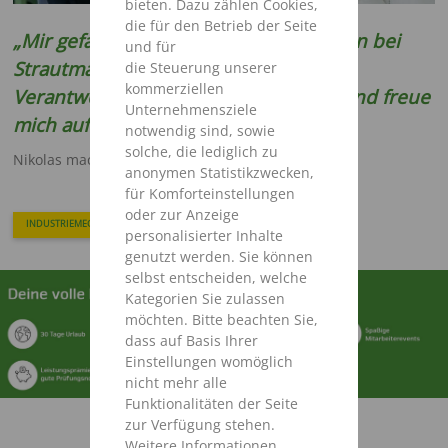
bieten. Dazu zählen Cookies,
die für den Betrieb der Seite
„Mir gefallen die vielseitigen Tätigkeiten bei
und für
Strautmann. Ich habe bereits viel
die Steuerung unserer
kommerziellen
Verantwortung übernehmen dürfen und freue
Unternehmensziele
mich auf weitere spannende Projekte"
notwendig sind, sowie
solche, die lediglich zu
Nikolas macht eine Ausbildung zum:
anonymen Statistikzwecken,
für Komforteinstellungen
oder zur Anzeige
INDUSTRIEMECHANIKER
personalisierter Inhalte
genutzt werden. Sie können
selbst entscheiden, welche
Kategorien Sie zulassen
möchten. Bitte beachten Sie,
dass auf Basis Ihrer
Einstellungen womöglich
nicht mehr alle
Funktionalitäten der Seite
zur Verfügung stehen.
Weitere Informationen