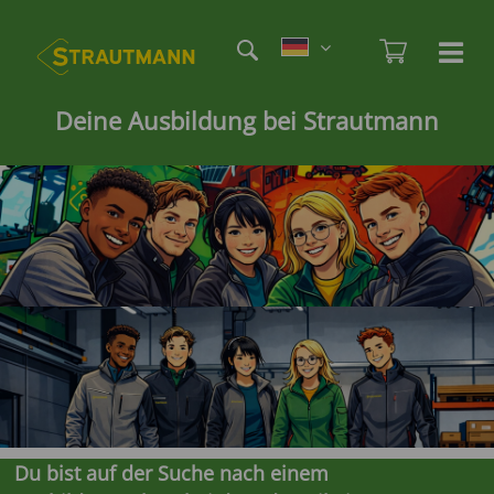
Direkt
Etag
zum
Admi
Ha
Haupt
Inhalt
öf
/
Deine Ausbildung bei Strautmann
sc
Du bist auf der Suche nach einem