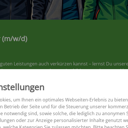
K
ROLLBANDWAGEN
TK
SZK
Aperion
MK
 (m/w/d)
 guten Leistungen auch verkürzen kannst – lernst Du unser
 in unserer neuen, modernen Ausbildungswerkstatt und le
matik, Hydraulik. Danach fühlst Du Dich schon gut vorbere
nstellungen
ück für Stück in verschiedenen Abteilungen auszubauen. A
inrichten, programmieren, umrüsten und prüfen.
kies, um Ihnen ein optimales Webseiten-Erlebnis zu bieten
en Betrieb der Seite und für die Steuerung unserer kommerz
 notwendig sind, sowie solche, die lediglich zu anonymen S
Du bi
lungen oder zur Anzeige personalisierter Inhalte genutzt w
Metal
, welche Kategorien Sie zulassen möchten. Bitte beachten Si
(Es is