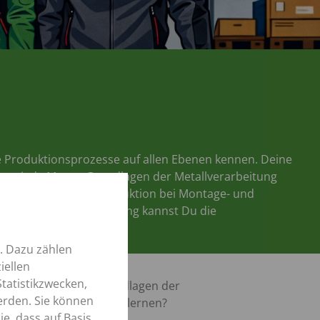
e Produktionsprozesse auf allen Ebenen kennen. Deine
rnst jede Menge Grundlagen der Metallverarbeitung
itet, um in unserer Produktion bei Montage- und
m Ende Deiner Ausbildung kannst Du die
. Dazu zählen
iellen
tatistikzwecken,
st interessiert die Grundlagen der
erden. Sie können
lverarbeitung kennenzulernen?
e, dass auf Basis
t deutlich mehr)