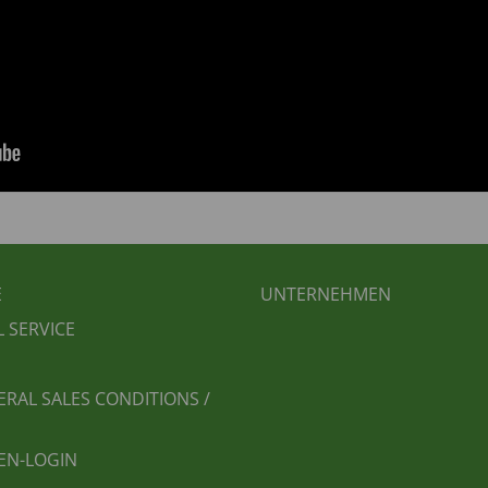
BEREICHSMENÜ
FUSSBEREICH 2
E
UNTERNEHMEN
L SERVICE
ERAL SALES CONDITIONS /
EN-LOGIN