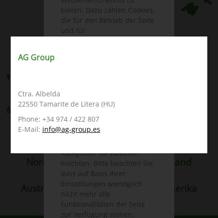
bieten. Dazu zählen Cookies,
die für den Betrieb der Seite
und für
die Steuerung unserer
kommerziellen
AG Group
Unternehmensziele
notwendig sind, sowie
solche, die lediglich zu
anonymen Statistikzwecken,
Ctra. Albelda
für Komforteinstellungen
22550 Tamarite de Litera (HU)
AG Group
oder zur Anzeige
Phone: +34 974 / 422 807
personalisierter Inhalte
E-Mail:
info@ag-group.es
genutzt werden. Sie können
selbst entscheiden, welche
Deutschland
Weltweit
Kategorien Sie zulassen
Nordamerika
Europa
Russland
möchten. Bitte beachten Sie,
Asien
Afrika
dass auf Basis Ihrer
Einstellungen womöglich
Australien / Neuseeland
Südamerika
nicht mehr alle
Funktionalitäten der Seite
zur Verfügung stehen.