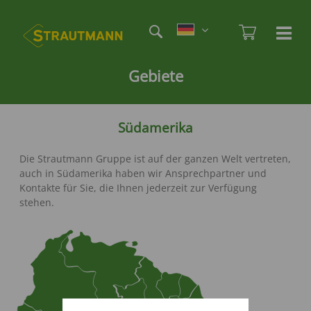
Direkt
Etag
zum
Admi
Ha
Haupt
Inhalt
öf
/
Gebiete
sc
Südamerika
Die Strautmann Gruppe ist auf der ganzen Welt vertreten,
auch in Südamerika haben wir Ansprechpartner und
Kontakte für Sie, die Ihnen jederzeit zur Verfügung
stehen.