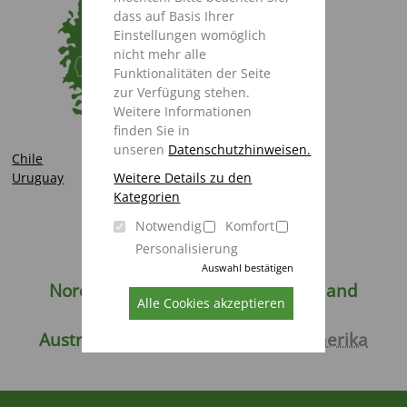
dass auf Basis Ihrer
Einstellungen womöglich
nicht mehr alle
Funktionalitäten der Seite
zur Verfügung stehen.
Weitere Informationen
finden Sie in
unseren
Datenschutzhinweisen.
Chile
Weitere Details zu den
Uruguay
Kategorien
Notwendig
Komfort
Personalisierung
Deutschland
Weltweit
Auswahl bestätigen
Nordamerika
Europa
Russland
Alle Cookies akzeptieren
Asien
Afrika
Australien / Neuseeland
Südamerika