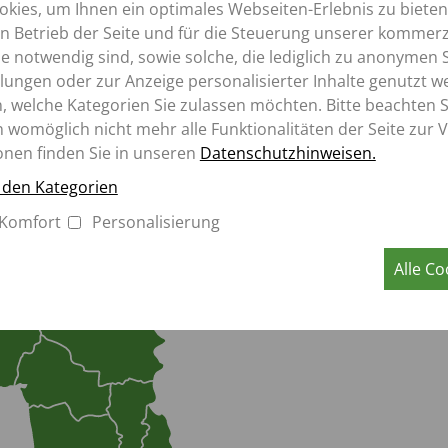
K
kies, um Ihnen ein optimales Webseiten-Erlebnis zu bieten
ROLLBANDWAGEN
Volgograd SMART-M LLC
TK
en Betrieb der Seite und für die Steuerung unserer kommerz
Gebiet Nishni Novgorod, Ul
SZK
Aperion
 notwendig sind, sowie solche, die lediglich zu anonymen S
Tschuwaschien Kirov, Marij 
MK
lungen oder zur Anzeige personalisierter Inhalte genutzt w
Vologda, Archangelsk, Udm
, welche Kategorien Sie zulassen möchten. Bitte beachten Si
Jaroslawl, Kostroma, Ivanov
n womöglich nicht mehr alle Funktionalitäten der Seite zur 
Mordovien OOO Avtote
onen finden Sie in unseren
Datenschutzhinweisen.
Gebiet Tomsk OOO
u den Kategorien
Tomskoblselchoztechnika
Komfort
Personalisierung
Alle Co