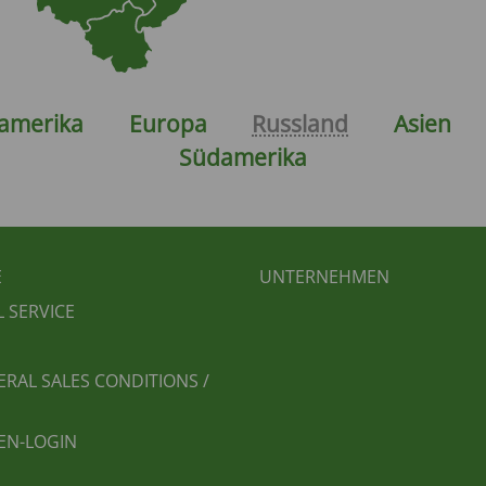
amerika
Europa
Russland
Asien
Südamerika
BEREICHSMENÜ
FUSSBEREICH 2
E
UNTERNEHMEN
L SERVICE
ERAL SALES CONDITIONS /
EN-LOGIN