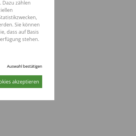
. Dazu zählen
iellen
janovsk,
tatistikzwecken,
El,
erden. Sie können
urtien
e, dass auf Basis
o,
Verfügung stehen.
chimport
Auswahl bestätigen
okies akzeptieren