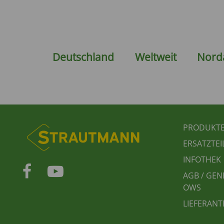
Deutschland
Weltweit
Nord
FUSS
PRODUKT
ERSATZTEI
INFOTHEK
AGB / GEN
OWS
LIEFERANT