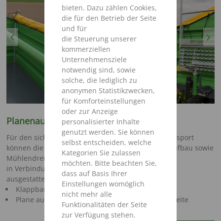
bieten. Dazu zählen Cookies,
die für den Betrieb der Seite
und für
Previous
Next
die Steuerung unserer
kommerziellen
Unternehmensziele
notwendig sind, sowie
solche, die lediglich zu
anonymen Statistikzwecken,
für Komforteinstellungen
oder zur Anzeige
Planenaufbau
personalisierter Inhalte
genutzt werden. Sie können
Für den sicheren, verlustfreien und trockenen Transport
selbst entscheiden, welche
können die Strautmann Kipper mit einem Planenaufbau sowie
Kategorien Sie zulassen
Mühlendreiecken
möchten. Bitte beachten Sie,
in Verbindung mit einem Laufsteg an der Stirnseite
dass auf Basis Ihrer
ausgestattet werden.
Einstellungen womöglich
Klappbare Mittelstange
nicht mehr alle
Plane aufrollbar, mit Ablagemöglichkeit an der Seite
Funktionalitäten der Seite
zur Verfügung stehen.