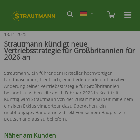
Direkt
Etag
zum
Admi
Ha
Haupt
Inhalt
öf
/
18.11.2025
sc
Strautmann kündigt neue
Vertriebsstrategie für Großbritannien für
2026 an
Strautmann, ein führender Hersteller hochwertiger
Landmaschinen, freut sich, eine bedeutende und positive
Änderung seiner Vertriebsstrategie für Großbritannien
bekannt zu geben, die am 1. Februar 2026 in Kraft tritt.
Künftig wird Strautmann von der Zusammenarbeit mit einem
einzigen Exklusivimporteur dazu übergehen, ein
unabhängiges Händlernetz direkt von seinem Hauptsitz in
Deutschland aus zu beliefern.
Näher am Kunden