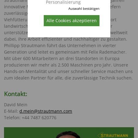
Strautmann entwickelt und produziert seit fast 100 Jahren
Personalisierung
innovative Maschinen für die Landwirtschaft. Wir liefern
Auswahl bestätigen
zuverlässige und leistungsstarke Lösungen für die
Viehfütterung, die Grünfutterernte und den Transport
Alle Cookies akzeptieren
landwirtschaftlicher Güter. Als zuverlässiger Partner
unterstützen wir Landwirte und Lohnunternehmer weltweit
dabei, ihre Arbeit effizienter und nachhaltiger zu gestalten.
Phillipp Strautmann führt das Unternehmen in vierter
Generation und leitet es gemeinsam mit Felix Rademacher.
Mit über 600 Mitarbeitern an drei Standorten in Europa
produzieren wir mehr als 2.500 Maschinen pro Jahr. Unsere
Hands-on-Mentalität und unser schneller Service machen uns
zum idealen Partner für alle, die zuverlässige Technik suchen.
Kontakt:
David Mein
E-Mail:
d.mein@strautmann.com
Telefon: +44 7487 620776