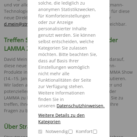
solche, die lediglich zu
und vor allem über fundierte Kenntnisse der Strautmann-
anonymen Statistikzwecken,
Technologie, was ihn zum idealen Ansprechpartner für diese
für Komforteinstellungen
neue Direktvertriebsstrategie macht. David ist unter
oder zur Anzeige
d.mein@strautmann.com
oder +44 7487 620776 erreichbar.
personalisierter Inhalte
genutzt werden. Sie können
Treffen Sie das Strautmann-Team auf der
selbst entscheiden, welche
LAMMA 2026
Kategorien Sie zulassen
möchten. Bitte beachten Sie,
David Mein und das Strautmann-Team freuen sich darauf,
dass auf Basis Ihrer
diese neue Strategie und die Zukunft der Strautmann-
Einstellungen womöglich
Produkte in Großbritannien auf der kommenden LAMMA Show
nicht mehr alle
(14.–15. Januar 2026) im NEC in Birmingham zu diskutieren.
Funktionalitäten der Seite
Wir laden alle Interessierten, einschließlich aktueller und
zur Verfügung stehen.
potenzieller Händler, ein, unseren Stand 6.440 auf der
Weitere Informationen
LAMMA zu besuchen. David Mein freut sich darauf, Sie zu
finden Sie in
treffen, Ihnen weitere Informationen zu geben und Ihre
unseren
Datenschutzhinweisen.
Fragen zu beantworten.
Weitere Details zu den
Kategorien
Über Strautmann
Notwendig
Komfort