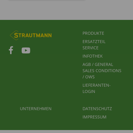
FUSSBEREICHSMENÜ
PRODUKTE
ERSATZTEIL
SERVICE
INFOTHEK
AGB / GENERAL
SALES CONDITIONS
/ OWS
LIEFERANTEN-
LOGIN
FUSSBEREICH 2
FUSSBEREICH 3
UNTERNEHMEN
DATENSCHUTZ
IMPRESSUM