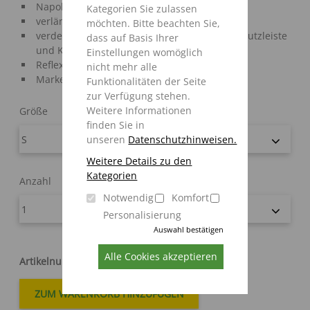
Napoleontasche mit Reißverschluss
Kategorien Sie zulassen
verlängerter Rücken
möchten. Bitte beachten Sie,
verdeckter Frontreißverschluss mit Wetterschutzleiste
dass auf Basis Ihrer
und Klettverschluss
Einstellungen womöglich
Reflexbiesen im Brust- und Rückenbereich
nicht mehr alle
Marke: Engelbert Strauss
Funktionalitäten der Seite
zur Verfügung stehen.
Weitere Informationen
Größe
finden Sie in
unseren
Datenschutzhinweisen.
Weitere Details zu den
Kategorien
Anzahl
Notwendig
Komfort
Personalisierung
Auswahl bestätigen
Alle Cookies akzeptieren
Artikelnummer
:
98052001