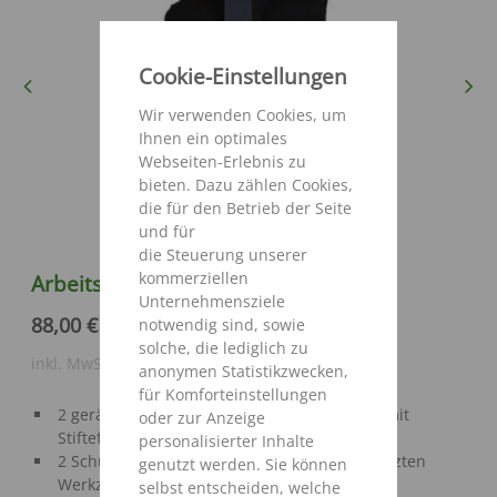
Cookie-Einstellungen
Previous
Next
Wir verwenden Cookies, um
Ihnen ein optimales
Webseiten-Erlebnis zu
bieten. Dazu zählen Cookies,
die für den Betrieb der Seite
und für
die Steuerung unserer
kommerziellen
Arbeitsweste
Unternehmensziele
88,00 €
notwendig sind, sowie
solche, die lediglich zu
inkl. MwSt. zzgl. Versandkosten
anonymen Statistikzwecken,
für Komforteinstellungen
2 geräumige Brusttaschen mit Patte, rechts mit
oder zur Anzeige
Stiftefach
personalisierter Inhalte
2 Schub-/Balgtaschen mit Patte und aufgesetzten
genutzt werden. Sie können
Werkzeugfächern
selbst entscheiden, welche