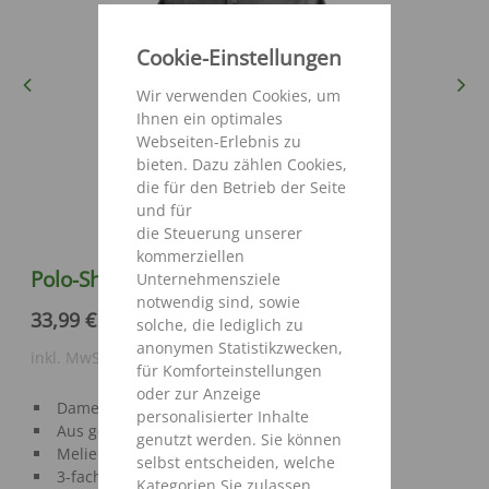
Cookie-Einstellungen
Previous
Next
Wir verwenden Cookies, um
Ihnen ein optimales
Webseiten-Erlebnis zu
bieten. Dazu zählen Cookies,
die für den Betrieb der Seite
und für
die Steuerung unserer
kommerziellen
Polo-Shirt Damen
Unternehmensziele
notwendig sind, sowie
33,99 €
solche, die lediglich zu
anonymen Statistikzwecken,
inkl. MwSt. zzgl. Versandkosten
für Komforteinstellungen
oder zur Anzeige
Damenschnitt
personalisierter Inhalte
Aus gekämmter, hochwertiger Baumwolle
genutzt werden. Sie können
Meliert grau
selbst entscheiden, welche
3-fache Knopfleiste
Kategorien Sie zulassen