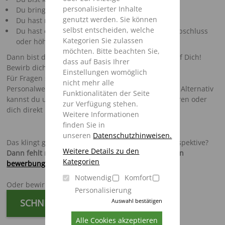
personalisierter Inhalte
Du bringt Technikverständnis mit?
genutzt werden. Sie können
Du hast räumliches Vorstellungsvermögen?
selbst entscheiden, welche
Du hast einen Hauptschulabschluss, Realschulabschluss
Kategorien Sie zulassen
oder höhere Qualifikation?
möchten. Bitte beachten Sie,
Dann bist du genau der/die Richtige, wir warten auf Dich!
dass auf Basis Ihrer
Bewirb dich jetzt und komm in unser Team!
Einstellungen womöglich
Für Fragen steht dir ein Mitarbeiter/in aus dem
nicht mehr alle
Personalwesen unter
0175/3308522
zur Verfügung. Alternativ
Funktionalitäten der Seite
kannst du uns auch gerne per WhatsApp kontaktieren oder
zur Verfügung stehen.
dich direkt unkompliziert online bewerben.
Weitere Informationen
finden Sie in
unseren
Datenschutzhinweisen.
Das klingt ganz nach deiner neuen beruflichen Perspektive?
Weitere Details zu den
Dann fehlt nur noch deine Bewerbung per E-Mail an
Kategorien
bewerbung@strautmann.com
.
Notwendig
Komfort
Oder bewirb dich ganz unkompliziert jetzt online:
Personalisierung
Auswahl bestätigen
SCHNELLBEWERBUNG
Alle Cookies akzeptieren