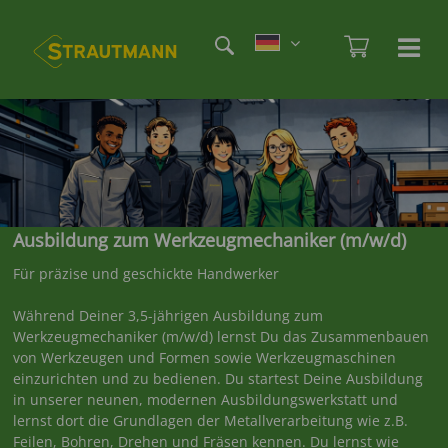
Direkt
Etag
zum
Admi
Ha
Haupt
Inhalt
öf
/
sc
Ausbildung zum Werkzeugmechaniker (m/w/d)
Für präzise und geschickte Handwerker
Während Deiner 3,5-jährigen Ausbildung zum
Werkzeugmechaniker (m/w/d) lernst Du das Zusammenbauen
von Werkzeugen und Formen sowie Werkzeugmaschinen
einzurichten und zu bedienen. Du startest Deine Ausbildung
in unserer neunen, modernen Ausbildungswerkstatt und
lernst dort die Grundlagen der Metallverarbeitung wie z.B.
Feilen, Bohren, Drehen und Fräsen kennen. Du lernst wie