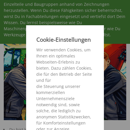
Einzelteile und Baugruppen anhand von Zeichnungen
herzustellen. Wenn Du diese Fähigkeiten sicher beherrschst,
wirst Du in Fachabteilungen eingesetzt und vertiefst dort Dein
Wissen. Du lernst beispielsweise wie Du
Maschinenprogramme erstellst und verbessert oder wie Du
Werkzeuge und Maschinen wartest und instand hältst.
Cookie-Einstellungen
Wir verwenden Cookies, um
Ihnen ein optimales
Webseiten-Erlebnis zu
bieten. Dazu zählen Cookies,
die für den Betrieb der Seite
und für
die Steuerung unserer
kommerziellen
Unternehmensziele
notwendig sind, sowie
solche, die lediglich zu
anonymen Statistikzwecken,
für Komforteinstellungen
oder zur Anzeige
Du bist körperlich belastbar und motiviert?