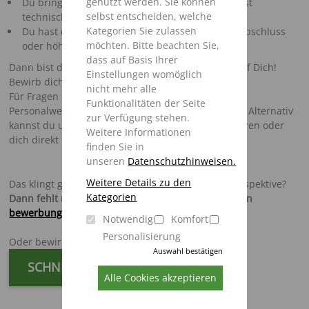
genutzt werden. Sie können
Du bringst handwerkliches Geschick mit und hast
selbst entscheiden, welche
technische Verständnis?
Kategorien Sie zulassen
Du hast einen Hauptschulabschluss, Realschulabschluss
möchten. Bitte beachten Sie,
oder höhere Qualifikation?
dass auf Basis Ihrer
Dann bist du genau der/die Richtige, wir warten auf Dich!
Einstellungen womöglich
Bewirb dich jetzt und komm in unser Team!
nicht mehr alle
Für Fragen steht dir ein Mitarbeiter/in aus dem
Funktionalitäten der Seite
Personalwesen unter
0175/3308522
zur Verfügung. Alternativ
zur Verfügung stehen.
kannst du uns auch gerne per WhatsApp kontaktieren oder
Weitere Informationen
dich direkt unkompliziert online bewerben.
finden Sie in
unseren
Datenschutzhinweisen.
Weitere Details zu den
Das klingt ganz nach deiner neuen beruflichen Perspektive?
Kategorien
Dann fehlt nur noch deine Bewerbung per E-Mail an
bewerbung@strautmann.com
.
Notwendig
Komfort
Personalisierung
Oder bewirb dich ganz unkompliziert jetzt online:
Auswahl bestätigen
SCHNELLBEWERBUNG
Alle Cookies akzeptieren