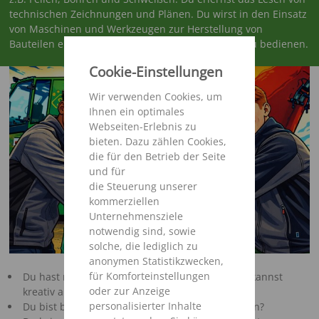
technischen Zeichnungen und Plänen. Du wirst in den Einsatz
von Maschinen und Werkzeugen zur Herstellung von
Bauteilen eingewiesen und lernst, diese effizient zu bedienen.
Cookie-Einstellungen
Wir verwenden Cookies, um
Ihnen ein optimales
Webseiten-Erlebnis zu
bieten. Dazu zählen Cookies,
die für den Betrieb der Seite
und für
die Steuerung unserer
kommerziellen
Unternehmensziele
notwendig sind, sowie
solche, die lediglich zu
anonymen Statistikzwecken,
für Komforteinstellungen
Du hast räumliches Vorstellungsvermögen und kannst
oder zur Anzeige
kreativ an Lösungen arbeiten?
personalisierter Inhalte
Du bist belastbar und bereit viel Neues zu lernen?