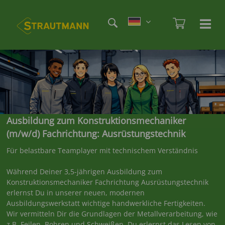
Direkt
Etag
zum
Admi
Ha
Haupt
Inhalt
öf
/
sc
Ausbildung zum Konstruktionsmechaniker
(m/w/d) Fachrichtung: Ausrüstungstechnik
Für belastbare Teamplayer mit technischem Verständnis
Während Deiner 3,5-jährigen Ausbildung zum
Konstruktionsmechaniker Fachrichtung Ausrüstungstechnik
erlernst Du in unserer neuen, modernen
Ausbildungswerkstatt wichtige handwerkliche Fertigkeiten.
Wir vermitteln Dir die Grundlagen der Metallverarbeitung, wie
z.B. Feilen, Bohren und Schweißen. Du erlernst das Lesen von