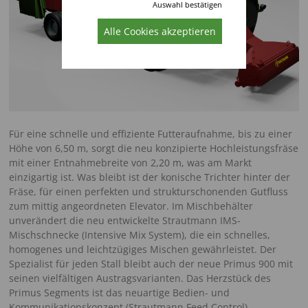
Auswahl bestätigen
Alle Cookies akzeptieren
Für eine schnelle und effiziente Futteraufnahme, bis zu einer
Höhe von 6,50 m, sorgt die neu konzipierte Hochleistungsfräse
mit einer Entnahmebreite von 2,20 m, was am Markt
einzigartig ist. Was bleibt ist der konische Trichter hinter der
Fräse, für einen perfekten und strukturschonenden Gutfluss
zum mittig angeordneten Elevator. Im Mischbehälter
unverändert die neu entwickelte Strautmann IMS-
Mischschnecke (Intensive Mix System), die ein schnelles,
homogenes und leichtzügiges Mischen gewährleistet. Der
Spezialist für jeden Stall bleibt auch der neue Primus 900 mit
seinen vielfältigen Austragsvarianten. Das Herzstück des
Primus Segments ist das neuartige Bedien- und
Kommunikationskonzept (Strautmann Feed Control).