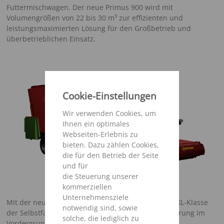
Futtermischwagen. Der neue Primus 900 wird mit
Volumengrößen von 22 bis 30 m³ zur effizienten und
leistungsmaximierten Lösung für den Großbetrieb und
überbetrieblichen Einsatz.
Cookie-Einstellungen
Wir verwenden Cookies, um
Ihnen ein optimales
Webseiten-Erlebnis zu
bieten. Dazu zählen Cookies,
die für den Betrieb der Seite
und für
die Steuerung unserer
kommerziellen
Unternehmensziele
Mit der neuen Baureihe steigt Strautmann in die XXL-Klasse
notwendig sind, sowie
der Selbstfahrer ein, dabei steht die Effizienzsteigerung im
solche, die lediglich zu
Vordergrund der Neukonzeption. Mit der neuen