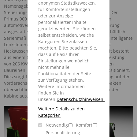
anonymen Statistikzwecken,
Namensgebung startet auch die Einführung des
für Komforteinstellungen
Steuerungssystems SFC (Strautmann Feed Control). Der
oder zur Anzeige
Primus 900 ist serienmäßig mit Luftfederung, einem
personalisierter Inhalte
automotiven Fahrmodus und Motordrehzahlregulierung
genutzt werden. Sie können
ausgestattet und optional auch mit Allradantrieb erhältlich.
selbst entscheiden, welche
Serienmäßig erhält die neue Primus Baureihe eine intelligente
Kategorien Sie zulassen
Lenksteuerung mit 4- Rad-Lenkung, Hundegang und
möchten. Bitte beachten Sie,
Heckausschwenkunterdrückung. Die Antriebseinheit besteht
dass auf Basis Ihrer
aus einem 6 Zylinder John Deere Motor und einer Leistung
Einstellungen womöglich
von 206 KW. Der Motor bleibt, wie bei den bisherigen
nicht mehr alle
Baureihen, in Fahrtrichtung rechts seitlich vorne positioniert.
Funktionalitäten der Seite
Dies sorgt für eine ausgeglichene Gewichtsverteilung auf der
zur Verfügung stehen.
Vorderachse. Zudem bleibt es somit bei einer kompakten,
Weitere Informationen
übersichtlichen Einheit mit optimaler Übersicht von der
finden Sie in
Kabine aus.
unseren
Datenschutzhinweisen.
Weitere Details zu den
Kategorien
Notwendig
Komfort
Personalisierung