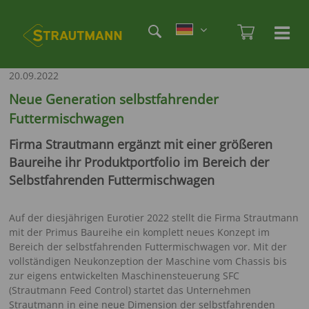
Direkt
Etag
zum
Admi
Ha
Haupt
Inhalt
öf
/
20.09.2022
sc
Neue Generation selbstfahrender
Futtermischwagen
Firma Strautmann ergänzt mit einer größeren
Baureihe ihr Produktportfolio im Bereich der
Selbstfahrenden Futtermischwagen
Auf der diesjährigen Eurotier 2022 stellt die Firma Strautmann
mit der Primus Baureihe ein komplett neues Konzept im
Bereich der selbstfahrenden Futtermischwagen vor. Mit der
vollständigen Neukonzeption der Maschine vom Chassis bis
zur eigens entwickelten Maschinensteuerung SFC
(Strautmann Feed Control) startet das Unternehmen
Strautmann in eine neue Dimension der selbstfahrenden