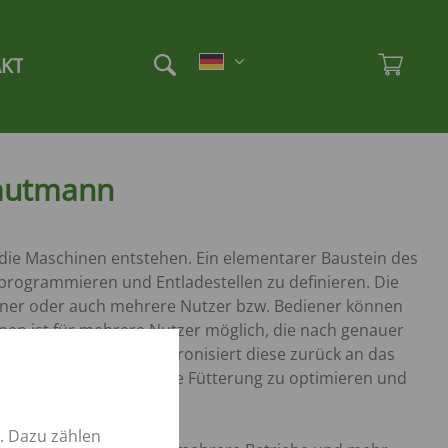
Et
Ad
KT
rautmann
 die Maschinen entstehen. Ein elementarer Baustein des
 programmieren und Entladestellen zu definieren. Die
iner oder auch mehrere Nutzer bzw. Bediener können
onen ist für mehrere Nutzer möglich, die nach genauer
wichtsdaten und synchronisiert diese zurück an das
n wertvolles Tool, um die Fütterung zu optimieren und
. Dazu zählen