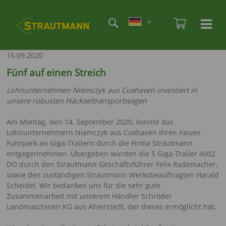
Direkt
Etag
zum
Admi
Ha
Haupt
Inhalt
öf
/
16.09.2020
sc
Fünf auf einen Streich
Lohnunternehmen Niemczyk aus Cuxhaven investiert in
unsere robusten Häckseltransportwagen
Am Montag, den 14. September 2020, konnte das
Lohnunternehmern Niemczyk aus Cuxhaven ihren neuen
Fuhrpark an Giga-Trailern durch die Firma Strautmann
entgegennehmen. Übergeben wurden die 5 Giga-Trailer 4002
DO durch den Strautmann Geschäftsführer Felix Rademacher,
sowie den zuständigen Strautmann Werksbeauftragten Harald
Scheidel. Wir bedanken uns für die sehr gute
Zusammenarbeit mit unserem Händler Schröder
Landmaschinen KG aus Ahlerstedt, der dieses ermöglicht hat.