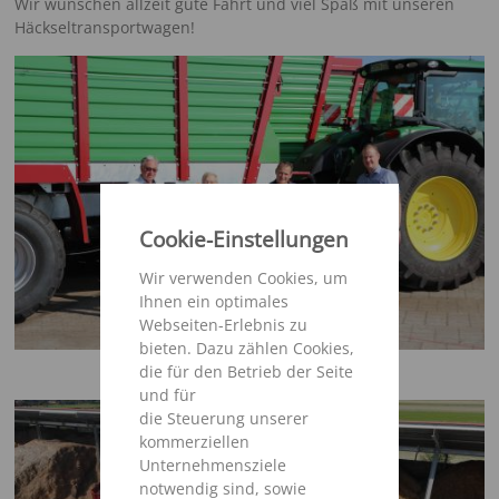
Wir wünschen allzeit gute Fahrt und viel Spaß mit unseren
Häckseltransportwagen!
Cookie-Einstellungen
Wir verwenden Cookies, um
Ihnen ein optimales
Webseiten-Erlebnis zu
bieten. Dazu zählen Cookies,
die für den Betrieb der Seite
und für
die Steuerung unserer
kommerziellen
Unternehmensziele
notwendig sind, sowie